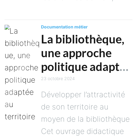
Documentation métier
La bibliothèque,
une approche
politique adaptée
au territoire
23 octobre 2024
Développer l’attractivité
de son territoire au
moyen de la bibliothèque
Cet ouvrage didactique