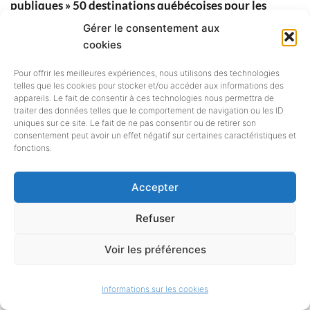
publiques » 50 destinations québécoises pour les
biblio-touristes !
Gérer le consentement aux
27 juin 2025
cookies
Censure des livres aux États-Unis : une si longue
Pour offrir les meilleures expériences, nous utilisons des technologies
histoire qui s’accélère …
telles que les cookies pour stocker et/ou accéder aux informations des
appareils. Le fait de consentir à ces technologies nous permettra de
16 mars 2025
traiter des données telles que le comportement de navigation ou les ID
uniques sur ce site. Le fait de ne pas consentir ou de retirer son
consentement peut avoir un effet négatif sur certaines caractéristiques et
fonctions.
Accepter
Refuser
Bibliothèques
Bibliothèques à l'étranger
« Renforcer l’Europe grâce aux
Voir les préférences
bibliothèques publiques » : un rapport du
Conseil de l’UE
Informations sur les cookies