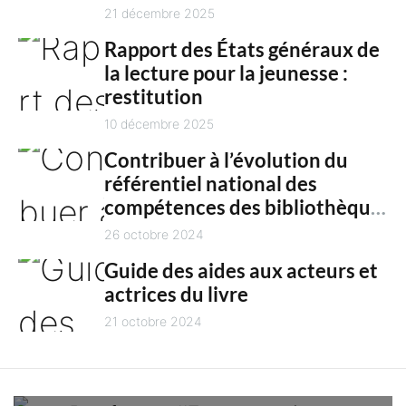
n
culture en 2025
21 décembre 2025
t
Rapport des États généraux de
la lecture pour la jeunesse :
restitution
10 décembre 2025
Contribuer à l’évolution du
référentiel national des
compétences des bibliothèques
territoriales
26 octobre 2024
Guide des aides aux acteurs et
actrices du livre
21 octobre 2024