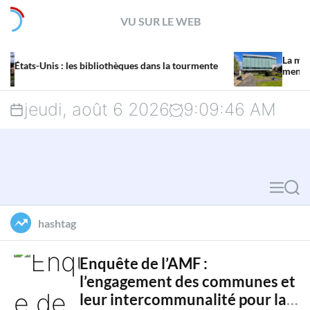
S
VU SUR LE WEB
k
La mission de la Grande Bi
i
ibliothèques dans la tourmente
menacée par un projet d’H
p
jeudi, août 6 2026
9
:
09
:
48
AM
t
o
c
M
S
o
e
e
hashtag
n
n
a
u
r
t
Enquête de l’AMF :
l’engagement des communes et
c
e
leur intercommunalité pour la
h