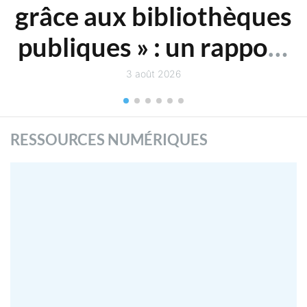
grâce aux bibliothèques
publiques » : un rapport
du Conseil de l’UE
3 août 2026
RESSOURCES NUMÉRIQUES