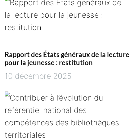
d
e
l
’
Rapport des États généraux de la lecture
pour la jeunesse : restitution
a
10 décembre 2025
r
t
i
c