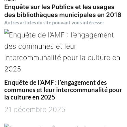
Enquête sur les Publics et les usages
v
des bibliothèques municipales en 2016
i
Autres articles du site pouvant vous intéresser
g
a
t
i
Enquête de l’AMF : l’engagement des
communes et leur intercommunalité pour
o
la culture en 2025
21 décembre 2025
n