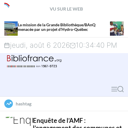
S
VU SUR LE WEB
k
de la Grande Bibliothèque/BAnQ
Littérature jeunesse 
i
r un projet d’Hydro-Québec
sont ceux qui me ma
p
jeudi, août 6 2026
10
:
34
:
41
PM
t
o
c
o
M
S
n
e
e
hashtag
t
n
a
u
r
e
Enquête de l’AMF :
l’engagement des communes et