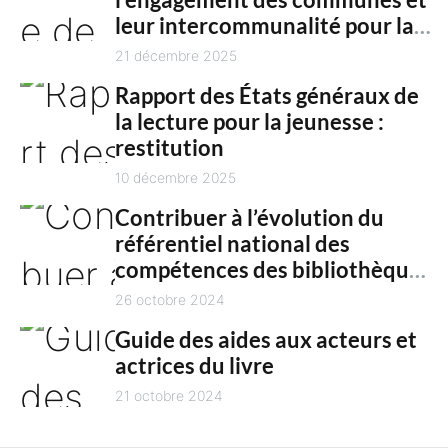
c
n
leur intercommunalité pour la
h
t
culture en 2025
21 décembre 2025
Rapport des États généraux de
la lecture pour la jeunesse :
restitution
10 décembre 2025
Contribuer à l’évolution du
référentiel national des
compétences des bibliothèques
territoriales
26 octobre 2024
Guide des aides aux acteurs et
actrices du livre
21 octobre 2024