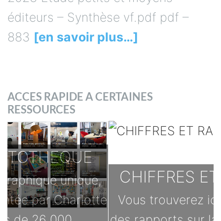
éditeurs – Synthèse vf.pdf pdf –
883
[en savoir plus…]
ACCES RAPIDE A CERTAINES
RESSOURCES
CHIFFRES ET RAPPORTS
Vous trouverez ici des chiffres et
des rapports sur la lecture publique