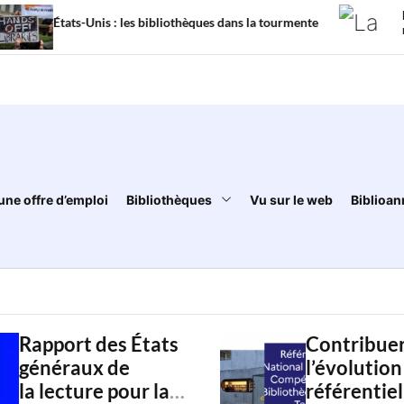
La mission de la 
s : les bibliothèques dans la tourmente
menacée par un pr
une offre d’emploi
Bibliothèques
Vu sur le web
Biblioan
Rapport des États
Contribuer
généraux de
l’évolution
la lecture pour la
référentiel