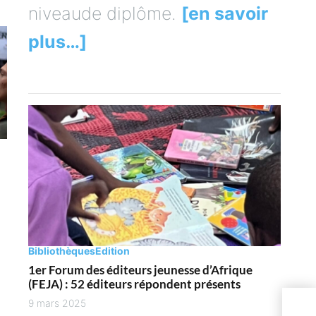
niveaude diplôme.
[en savoir
plus…]
Bibliothèques
Edition
1er Forum des éditeurs jeunesse d’Afrique
(FEJA) : 52 éditeurs répondent présents
Les
9 mars 2025