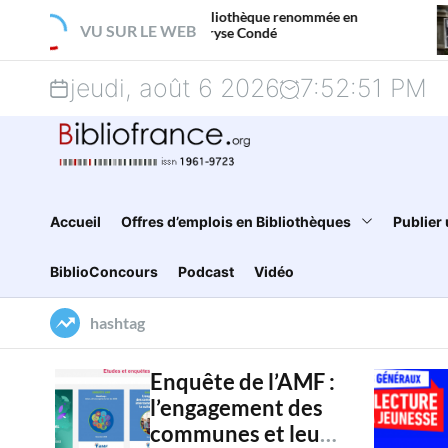
S
À Paris, une bibliothèque renommée en
États-Uni
VU SUR LE WEB
hommage à Maryse Condé
k
jeudi, août 6 2026
7
:
52
:
52
PM
i
p
t
o
Accueil
Offres d’emplois en Bibliothèques
Publier 
c
BiblioConcours
Podcast
Vidéo
o
hashtag
n
t
Enquête de l’AMF :
l’engagement des
e
communes et leur