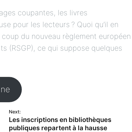
pages coupantes, les livres
se pour les lecteurs ? Quoi qu’il en
le coup du nouveau règlement européen
uits (RSGP), ce qui suppose quelques
gine
Next:
Les inscriptions en bibliothèques
publiques repartent à la hausse