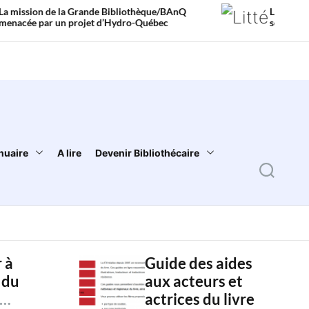
Grande Bibliothèque/BAnQ
Littérature jeunesse en Afriq
ojet d’Hydro-Québec
sont ceux qui me manquaient
nuaire
A lire
Devenir Bibliothécaire
S
e
a
r
 à
Guide des aides
c
 du
aux acteurs et
h
actrices du livre