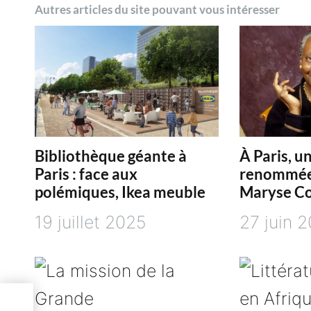
Autres articles du site pouvant vous intéresser
v
i
g
a
Bibliothèque géante à
À Paris, u
t
Paris : face aux
renommée
polémiques, Ikea meuble
Maryse C
i
19 juillet 2025
27 juin 
o
n
es