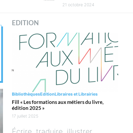
es
4
21 octobre 2024
es des
ues
EDITION
es
Bibliothèques
Edition
Libraires et Librairies
Fill « Les formations aux métiers du livre,
édition 2025 »
17 juillet 2025
Écrire, traduire, illustrer,