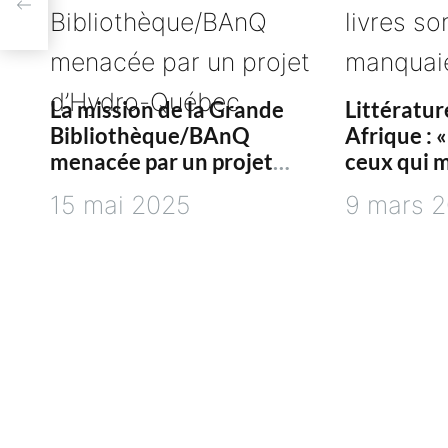
d
e
La mission de la Grande
Littératur
l
Bibliothèque/BAnQ
Afrique : «
menacée par un projet
ceux qui 
’
d’Hydro-Québec
petite »
15 mai 2025
9 mars 
a
r
t
i
c