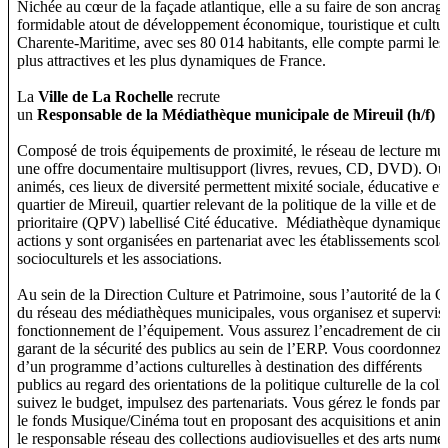
Nichée au cœur de la façade atlantique, elle a su faire de son ancrag
formidable atout de développement économique, touristique et culture
Charente-Maritime, avec ses 80 014 habitants, elle compte parmi les v
plus attractives et les plus dynamiques de France.
La
Ville de La Rochelle
recrute
un
Responsable de la Médiathèque municipale de Mireuil (h/f)
Composé de trois équipements de proximité, le réseau de lecture mu
une offre documentaire multisupport (livres, revues, CD, DVD). Ouv
animés, ces lieux de diversité permettent mixité sociale, éducative et 
quartier de Mireuil, quartier relevant de la politique de la ville et de 
prioritaire (QPV) labellisé Cité éducative. Médiathèque dynamique
actions y sont organisées en partenariat avec les établissements scolai
socioculturels et les associations.
Au sein de la Direction Culture et Patrimoine, sous l’autorité de la C
du réseau des médiathèques municipales, vous organisez et supervise
fonctionnement de l’équipement. Vous assurez l’encadrement de cinq
garant de la sécurité des publics au sein de l’ERP. Vous coordonnez
d’un programme d’actions culturelles à destination des différents
publics au regard des orientations de la politique culturelle de la coll
suivez le budget, impulsez des partenariats. Vous gérez le fonds pare
le fonds Musique/Cinéma tout en proposant des acquisitions et anima
le responsable réseau des collections audiovisuelles et des arts numé