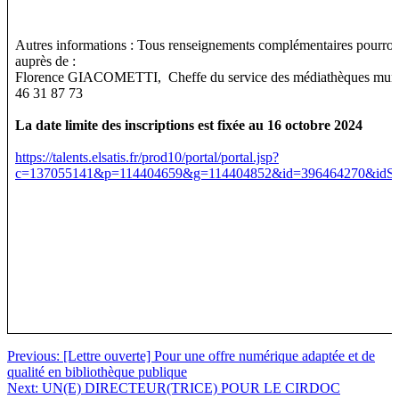
Autres informations : Tous renseignements complémentaires pourron
auprès de :
Florence GIACOMETTI, Cheffe du service des médiathèques munic
46 31 87 73
La date limite des inscriptions est fixée au 16 octobre 2024
https://talents.elsatis.fr/prod10/portal/portal.jsp?
c=137055141&p=114404659&g=114404852&id=396464270&idSu
Navigation
Previous:
[Lettre ouverte] Pour une offre numérique adaptée et de
qualité en bibliothèque publique
de
Next:
UN(E) DIRECTEUR(TRICE) POUR LE CIRDOC