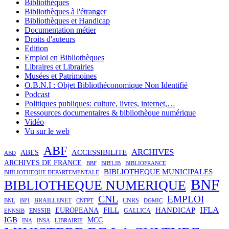
Bibliothèques
Bibliothèques à l'étranger
Bibliothèques et Handicap
Documentation métier
Droits d'auteurs
Edition
Emploi en Bibliothèques
Libraires et Librairies
Musées et Patrimoines
O.B.N.I : Objet Bibliothéconomique Non Identifié
Podcast
Politiques publiques: culture, livres, internet,…
Ressources documentaires & bibliothèque numérique
Vidéo
Vu sur le web
ABF
ARCHIVES
ACCESSIBILITE
ABES
ABD
ARCHIVES DE FRANCE
BBF
BIB'LIB
BIBLIOFRANCE
BIBLIOTHEQUE MUNICIPALES
BIBLIOTHEQUE DEPARTEMENTALE
BNF
BIBLIOTHEQUE NUMERIQUE
CNL
EMPLOI
BPI
BRAILLENET
CNRS
BNL
CNFPT
DGMIC
IFLA
FILL
HANDICAP
EUROPEANA
ENSSIB
GALLICA
ENNSIB
IGB
MCC
INA
INSA
LIBRAIRIE