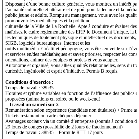
Disposant d’une bonne culture générale, vous montrez un intérêt part
l’actualité culturelle et littéraire et de goût pour la lecture et la média
public jeune et adulte. Rompu au management, vous avez les qualité
promouvoir les médiathèques et la politique
culturelle de la Ville de La Rochelle. Apte à conduire et évaluer des 
maîtrisez le cadre réglementaire des ERP, le Document Unique, la b
les techniques de traitement physique et intellectuel des documents, le
SIGB, logiciels bureautiques, Internet et les
outils multimédia. Créatif et pédagogue, vous êtes en veille sur l’év
et services en/des médiathèques et savez prioriser, respecter les cons
orientations, animer des équipes et projets et vous adapter.
Autonome et organisé, vous alliez qualités relationnelles, sens du tra
curiosité, ingéniosité et esprit d’initiative. Permis B requis.
Conditions d’exercice :
Temps de travail : 38h35
Horaires et rythme variables en fonction de l’affluence des publics et
proposées (animations en soirée ou le week-end)
– Travail un samedi sur 2
Rémunération selon expérience (candidats non titulaires) + Prime an
Tickets restaurant ou carte chèques déjeuner
Avantages sociaux via un comité d’entreprise (soumis à condition de
29 jours de congés (possibilité de 2 jours de fractionnement)
Temps de travail : 38h35 – Formule RTT 17 jours