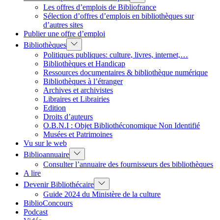
sub
Les offres d’emplois de Bibliofrance
menu
Sélection d’offres d’emplois en bibliothèques sur
d’autres sites
Publier une offre d’emploi
Show
Bibliothèques
sub
Politiques publiques: culture, livres, internet,…
menu
Bibliothèques et Handicap
Ressources documentaires & bibliothèque numérique
Bibliothèques à l’étranger
Archives et archivistes
Libraires et Librairies
Edition
Droits d’auteurs
O.B.N.I : Objet Bibliothéconomique Non Identifié
Musées et Patrimoines
Vu sur le web
Show
Biblioannuaire
sub
Consulter l’annuaire des fournisseurs des bibliothèques
menu
A lire
Show
Devenir Bibliothécaire
sub
Guide 2024 du Ministère de la culture
menu
BiblioConcours
Podcast