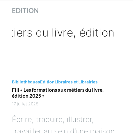
ues
EDITION
es
Bibliothèques
Edition
Libraires et Librairies
Fill « Les formations aux métiers du livre,
édition 2025 »
17 juillet 2025
Écrire, traduire, illustrer,
travailler au sein d’une maison