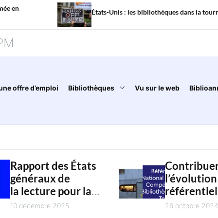
États-Unis : les bibliothèques dans la tourmente
PM
une offre d’emploi
Bibliothèques
Vu sur le web
Biblioan
Rapport des États
Contribuer
généraux de
l’évolution
la lecture pour la
référentiel
jeunesse :
national d
10 décembre 2025
26 octobre 202
restitution
compétenc