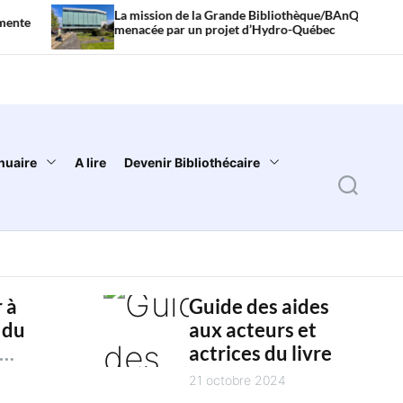
La mission de la Grande Bibliothèque/BAnQ
Lit
menacée par un projet d’Hydro-Québec
son
nuaire
A lire
Devenir Bibliothécaire
S
e
a
r
 à
Guide des aides
c
 du
aux acteurs et
h
actrices du livre
es
4
21 octobre 2024
es des