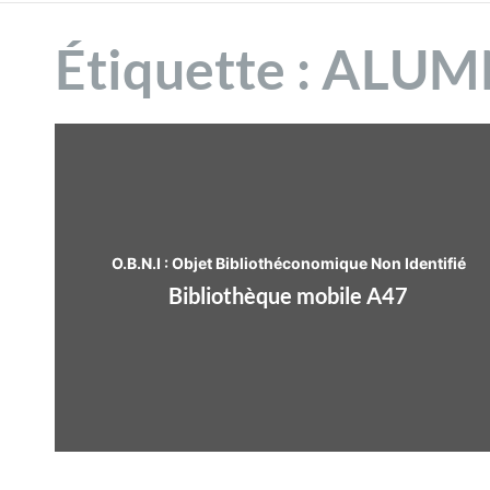
n
2025
Étiquette :
ALUM
t
O.B.N.I : Objet Bibliothéconomique Non Identifié
Bibliothèque mobile A47