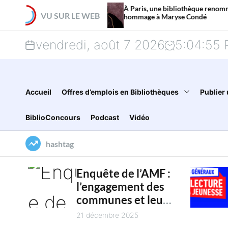
S
À Paris, une bibliothèque renommée en
VU SUR LE WEB
hommage à Maryse Condé
k
vendredi, août 7 2026
5
:
04
:
56
i
p
t
Accueil
Offres d’emplois en Bibliothèques
Publier 
o
BiblioConcours
Podcast
Vidéo
c
hashtag
o
n
Enquête de l’AMF :
l’engagement des
t
communes et leur
e
intercommunalité
21 décembre 2025
pour la culture en