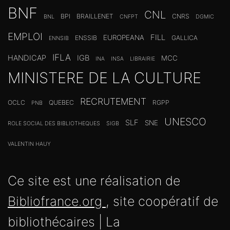
BNF
CNL
BPI
BRAILLENET
CNRS
BNL
CNFPT
DGMIC
EMPLOI
FILL
EUROPEANA
ENSSIB
GALLICA
ENNSIB
IFLA
HANDICAP
IGB
MCC
INA
INSA
LIBRAIRIE
MINISTERE DE LA CULTURE
RECRUTEMENT
OCLC
QUEBEC
RGPP
PNB
UNESCO
SLF
SNE
ROLE SOCIAL DES BIBLIOTHEQUES
SIGB
VALENTIN HAUY
Ce site est une réalisation de
Bibliofrance.org
, site coopératif de
bibliothécaires | La