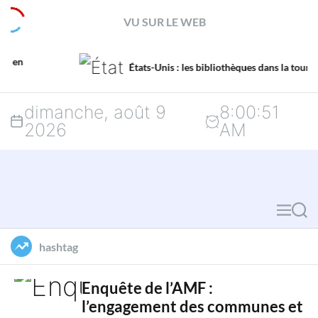
S
VU SUR LE WEB
k
i
États-Unis : les bibliothèques dans la tourmente
p
dimanche, août 9
8
:
00
:
52
t
2026
AM
o
c
o
M
S
n
e
e
hashtag
n
a
t
u
r
Enquête de l’AMF :
e
l’engagement des communes et
c