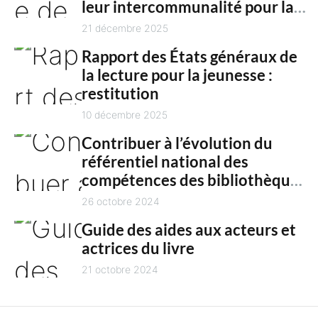
n
leur intercommunalité pour la
h
culture en 2025
21 décembre 2025
t
Rapport des États généraux de
la lecture pour la jeunesse :
restitution
10 décembre 2025
Contribuer à l’évolution du
référentiel national des
compétences des bibliothèques
territoriales
26 octobre 2024
Guide des aides aux acteurs et
actrices du livre
21 octobre 2024