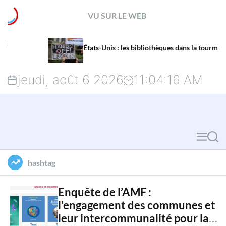
S
VU SUR LE WEB
k
La
i
États-Unis : les bibliothèques dans la tourmente
me
p
jeudi, août 6 2026
11
:
04
:
17
AM
t
o
c
M
S
o
e
e
hashtag
n
n
a
u
r
t
Enquête de l’AMF :
l’engagement des communes et
c
e
leur intercommunalité pour la
h