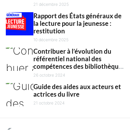
n
culture en 2025
21 décembre 2025
t
Rapport des États généraux de
la lecture pour la jeunesse :
restitution
10 décembre 2025
Contribuer à l’évolution du
référentiel national des
compétences des bibliothèques
territoriales
26 octobre 2024
Guide des aides aux acteurs et
actrices du livre
21 octobre 2024