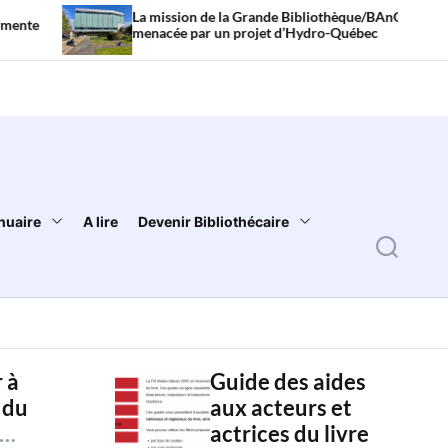
La mission de la Grande Bibliothèque/BAnQ
Li
menacée par un projet d’Hydro-Québec
so
nuaire
A lire
Devenir Bibliothécaire
S
e
a
r
 à
Guide des aides
c
 du
aux acteurs et
h
actrices du livre