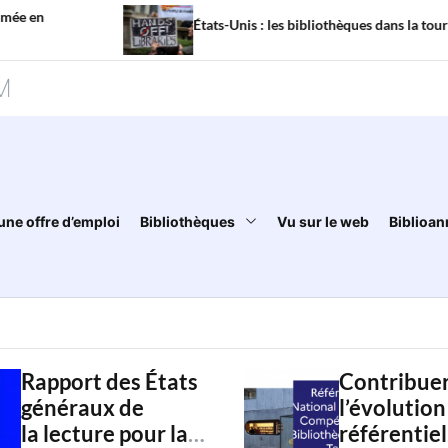
États-Unis : les bibliothèques dans la tourmente
M
une offre d’emploi
Bibliothèques
Vu sur le web
Biblioan
Rapport des États
Contribuer
généraux de
l’évolution
la lecture pour la
référentiel