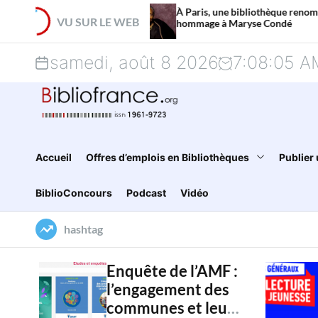
S
À Paris, une bibliothèque renommée en
VU SUR LE WEB
hommage à Maryse Condé
k
samedi, août 8 2026
7
:
08
:
05
A
i
p
t
o
Accueil
Offres d’emplois en Bibliothèques
Publier 
c
BiblioConcours
Podcast
Vidéo
o
hashtag
n
t
Enquête de l’AMF :
l’engagement des
e
communes et leur