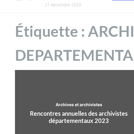
n
intercommunalité
21 décembre 2025
pour la culture en
t
2025
Étiquette :
ARCHI
DEPARTEMENT
Archives et archivistes
Rencontres annuelles des archivistes
départementaux 2023