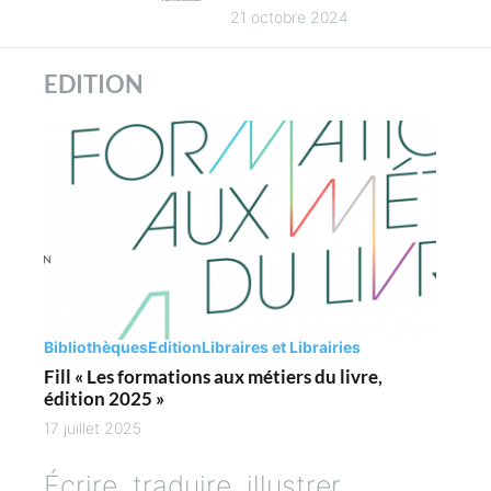
es
4
21 octobre 2024
es des
ues
EDITION
es
Bibliothèques
Edition
Libraires et Librairies
Fill « Les formations aux métiers du livre,
édition 2025 »
17 juillet 2025
Écrire, traduire, illustrer,