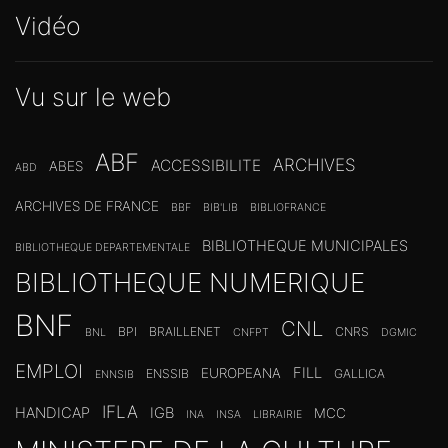
Vidéo
Vu sur le web
ABF
ARCHIVES
ACCESSIBILITE
ABES
ABD
ARCHIVES DE FRANCE
BBF
BIB'LIB
BIBLIOFRANCE
BIBLIOTHEQUE MUNICIPALES
BIBLIOTHEQUE DEPARTEMENTALE
BIBLIOTHEQUE NUMERIQUE
BNF
CNL
BPI
BRAILLENET
CNRS
BNL
CNFPT
DGMIC
EMPLOI
FILL
EUROPEANA
ENSSIB
GALLICA
ENNSIB
IFLA
HANDICAP
IGB
MCC
INA
INSA
LIBRAIRIE