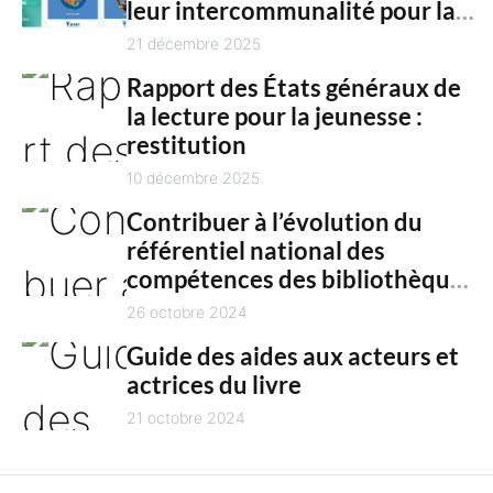
n
leur intercommunalité pour la
h
culture en 2025
21 décembre 2025
t
Rapport des États généraux de
la lecture pour la jeunesse :
restitution
10 décembre 2025
Contribuer à l’évolution du
référentiel national des
compétences des bibliothèques
territoriales
26 octobre 2024
Guide des aides aux acteurs et
actrices du livre
21 octobre 2024