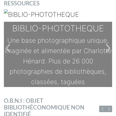
RESSOURCES
BIBLIO-PHOTOTHEQUE
Une base photographique unique,
imaginée et alimentée par Charlotte
Hénard. Plus de 26 000
photographies de bibliothèques,
classées, taguées
TOUTES LES OFFRES
O.B.N.I : OBJET
s
BIBLIOTHÉCONOMIQUE NON
D'EMPLOI DE
IDENTIFIÉ