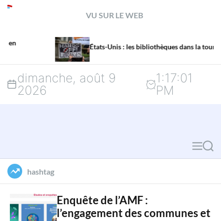
S
VU SUR LE WEB
k
La
i
États-Unis : les bibliothèques dans la tourmente
me
p
dimanche, août 9
1
:
17
:
02
t
2026
PM
o
c
o
M
S
n
e
e
hashtag
n
a
t
u
r
Enquête de l’AMF :
e
l’engagement des communes et
c