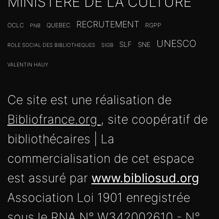
MINISTERE DE LA CULTURE
RECRUTEMENT
OCLC
QUEBEC
RGPP
PNB
UNESCO
SLF
SNE
ROLE SOCIAL DES BIBLIOTHEQUES
SIGB
VALENTIN HAUY
Ce site est une réalisation de
Bibliofrance.org
, site coopératif de
bibliothécaires | La
commercialisation de cet espace
est assuré par
www.bibliosud.org
Association Loi 1901 enregistrée
sous le RNA N° W342002610 - N°