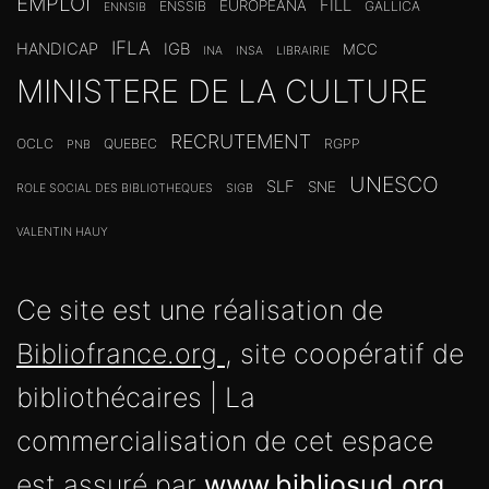
IFLA
HANDICAP
IGB
MCC
INA
INSA
LIBRAIRIE
MINISTERE DE LA CULTURE
RECRUTEMENT
OCLC
QUEBEC
RGPP
PNB
UNESCO
SLF
SNE
ROLE SOCIAL DES BIBLIOTHEQUES
SIGB
VALENTIN HAUY
Ce site est une réalisation de
Bibliofrance.org
, site coopératif de
bibliothécaires | La
commercialisation de cet espace
est assuré par
www.bibliosud.org