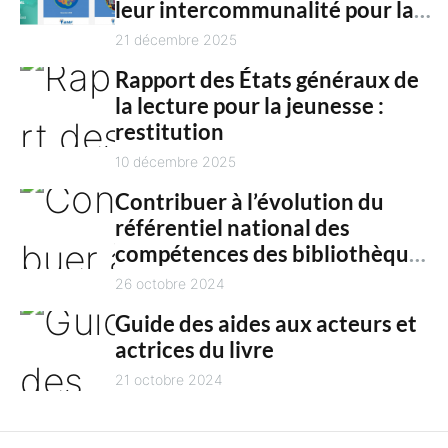
n
culture en 2025
21 décembre 2025
t
Rapport des États généraux de
la lecture pour la jeunesse :
restitution
10 décembre 2025
Contribuer à l’évolution du
référentiel national des
compétences des bibliothèques
territoriales
26 octobre 2024
Guide des aides aux acteurs et
actrices du livre
21 octobre 2024