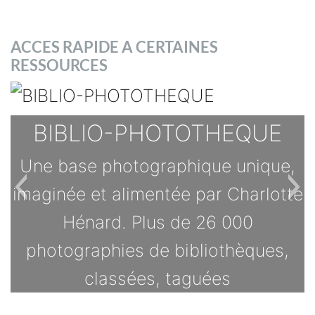
ACCES RAPIDE A CERTAINES
RESSOURCES
BIBLIO-PHOTOTHEQUE
Une base photographique unique,
imaginée et alimentée par Charlotte
Hénard. Plus de 26 000
photographies de bibliothèques,
classées, taguées
TOUTES LES OFFRES
O.B.N.I : OBJET