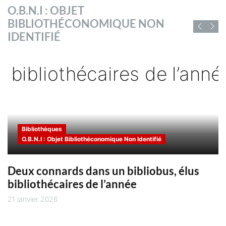
s
BIBLIOTHÉCONOMIQUE NON
D'EMPLOI DE
IDENTIFIÉ
CHIFFRES ET RAPPORTS
BIBLIOFRANCE
sé
Vous trouverez ici des chiffres et
des rapports sur la lecture publique
Vous trouverez ici les offres
s
et les bibliothèques ainsi que sur la
d'emploi en cours des employeurs
utilisant Bibliofrance pour recruter
Chaïne du livre
Bibliothèques
O.B.N.I : Objet Bibliothéconomique Non Identifié
Deux connards dans un bibliobus, élus
bibliothécaires de l’année
21 janvier 2026