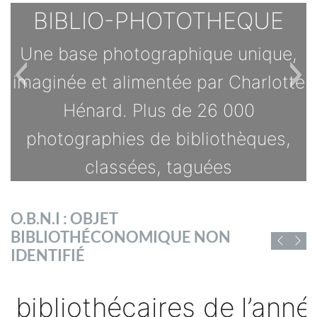
BIBLIO-PHOTOTHEQUE
Une base photographique unique,
imaginée et alimentée par Charlotte
Hénard. Plus de 26 000
photographies de bibliothèques,
classées, taguées
TOUTES LES OFFRES
O.B.N.I : OBJET
s
BIBLIOTHÉCONOMIQUE NON
D'EMPLOI DE
IDENTIFIÉ
CHIFFRES ET RAPPORTS
BIBLIOFRANCE
sé
Vous trouverez ici des chiffres et