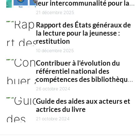
n
leur intercommunalité pour la
h
culture en 2025
21 décembre 2025
t
Rapport des États généraux de
la lecture pour la jeunesse :
restitution
10 décembre 2025
Contribuer à l’évolution du
référentiel national des
compétences des bibliothèques
territoriales
26 octobre 2024
Guide des aides aux acteurs et
actrices du livre
21 octobre 2024