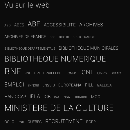
Vu sur le web
ABF
ARCHIVES
ACCESSIBILITE
ABES
ABD
ARCHIVES DE FRANCE
BBF
BIB'LIB
BIBLIOFRANCE
BIBLIOTHEQUE MUNICIPALES
BIBLIOTHEQUE DEPARTEMENTALE
BIBLIOTHEQUE NUMERIQUE
BNF
CNL
BPI
BRAILLENET
CNRS
BNL
CNFPT
DGMIC
EMPLOI
FILL
EUROPEANA
ENSSIB
GALLICA
ENNSIB
IFLA
HANDICAP
IGB
MCC
INA
INSA
LIBRAIRIE
MINISTERE DE LA CULTURE
RECRUTEMENT
OCLC
QUEBEC
RGPP
PNB