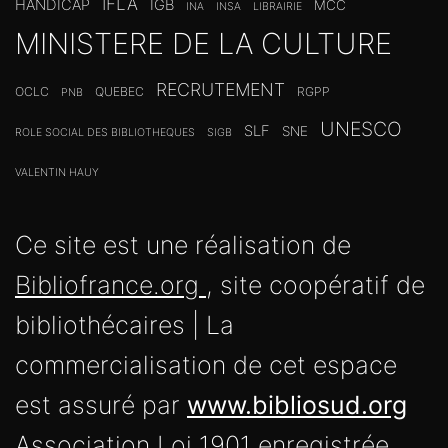
IFLA
HANDICAP
IGB
MCC
INA
INSA
LIBRAIRIE
MINISTERE DE LA CULTURE
RECRUTEMENT
OCLC
QUEBEC
RGPP
PNB
UNESCO
SLF
SNE
ROLE SOCIAL DES BIBLIOTHEQUES
SIGB
VALENTIN HAUY
Ce site est une réalisation de
Bibliofrance.org
, site coopératif de
bibliothécaires | La
commercialisation de cet espace
est assuré par
www.bibliosud.org
Association Loi 1901 enregistrée