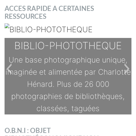
ACCES RAPIDE A CERTAINES
RESSOURCES
BIBLIO-PHOTOTHEQUE
Une base photographique unique,
imaginée et alimentée par Charlotte
Hénard. Plus de 26 000
photographies de bibliothèques,
classées, taguées
TOUTES LES OFFRES
O.B.N.I : OBJET
s