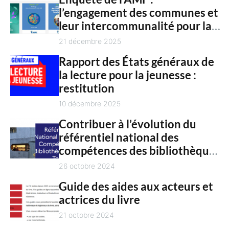
n
l’engagement des communes et
c
t
leur intercommunalité pour la
h
culture en 2025
21 décembre 2025
Rapport des États généraux de
la lecture pour la jeunesse :
restitution
10 décembre 2025
Contribuer à l’évolution du
référentiel national des
compétences des bibliothèques
territoriales
26 octobre 2024
Guide des aides aux acteurs et
actrices du livre
21 octobre 2024