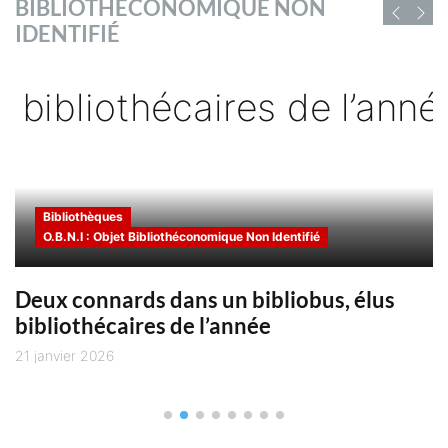
BIBLIOTHÉCONOMIQUE NON
D'EMPLOI DE
IDENTIFIÉ
CHIFFRES ET RAPPORTS
BIBLIOFRANCE
sé
Vous trouverez ici des chiffres et
des rapports sur la lecture publique
Vous trouverez ici les offres
s
et les bibliothèques ainsi que sur la
d'emploi en cours des employeurs
utilisant Bibliofrance pour recruter
Chaïne du livre
Bibliothèques
O.B.N.I : Objet Bibliothéconomique Non Identifié
Deux connards dans un bibliobus, élus
bibliothécaires de l’année
21 janvier 2026
1