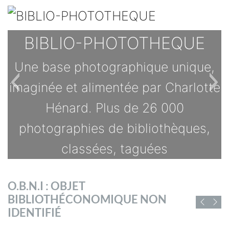
BIBLIO-PHOTOTHEQUE
Une base photographique unique,
imaginée et alimentée par Charlotte
Hénard. Plus de 26 000
photographies de bibliothèques,
classées, taguées
TOUTES LES OFFRES
O.B.N.I : OBJET
s
BIBLIOTHÉCONOMIQUE NON
D'EMPLOI DE
IDENTIFIÉ
CHIFFRES ET RAPPORTS