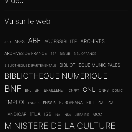
Vidéo
Vu sur le web
ABF
ARCHIVES
ACCESSIBILITE
ABES
ABD
ARCHIVES DE FRANCE
BBF
BIB'LIB
BIBLIOFRANCE
BIBLIOTHEQUE MUNICIPALES
BIBLIOTHEQUE DEPARTEMENTALE
BIBLIOTHEQUE NUMERIQUE
BNF
CNL
BPI
BRAILLENET
CNRS
BNL
CNFPT
DGMIC
EMPLOI
FILL
EUROPEANA
ENSSIB
GALLICA
ENNSIB
IFLA
HANDICAP
IGB
MCC
INA
INSA
LIBRAIRIE
MINISTERE DE LA CULTURE