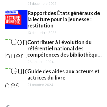
n
culture en 2025
21 décembre 2025
t
Rapport des États généraux de
la lecture pour la jeunesse :
restitution
10 décembre 2025
Contribuer à l’évolution du
référentiel national des
compétences des bibliothèques
territoriales
26 octobre 2024
Guide des aides aux acteurs et
actrices du livre
21 octobre 2024