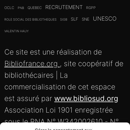
RECRUTEMENT
OCLC
QUEBEC
RGPP
PNB
UNESCO
SLF
SNE
ROLE SOCIAL DES BIBLIOTHEQUES
SIGB
VALENTIN HAUY
Ce site est une réalisation de
Bibliofrance.org
, site coopératif de
bibliothécaires | La
commercialisation de cet espace
est assuré par
www.bibliosud.org
Association Loi 1901 enregistrée
sous le RNA N° W342002610 - N°