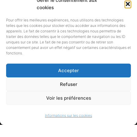
Gérer le consentement aux
Siret 838 720 191 00017 -
cookies
Adresse : 5 rue de la calade, 34230
Pour offrir les meilleures expériences, nous utilisons des technologies
TRESSAN
telles que les cookies pour stocker et/ou accéder aux informations des
appareils. Le fait de consentir à ces technologies nous permettra de
traiter des données telles que le comportement de navigation ou les ID
| Copyright © 2007-2023
uniques sur ce site. Le fait de ne pas consentir ou de retirer son
consentement peut avoir un effet négatif sur certaines caractéristiques et
Bibliofrance.org. Tous droits
fonctions.
réservés |
Accepter
Refuser
Voir les préférences
Copyright © Bibliofrance 2007 -
Informations sur les cookies
2024 2026 newsxpress.