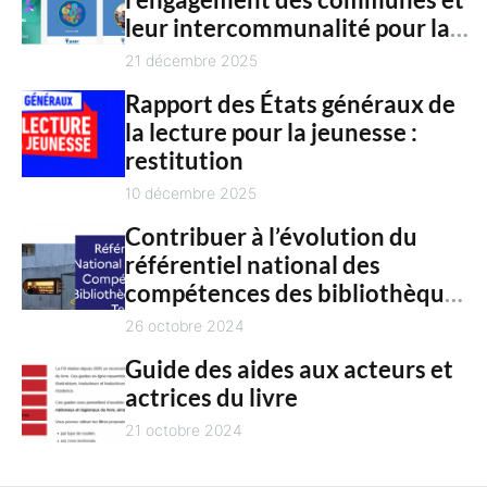
c
n
leur intercommunalité pour la
h
t
culture en 2025
21 décembre 2025
Rapport des États généraux de
la lecture pour la jeunesse :
restitution
10 décembre 2025
Contribuer à l’évolution du
référentiel national des
compétences des bibliothèques
territoriales
26 octobre 2024
Guide des aides aux acteurs et
actrices du livre
21 octobre 2024