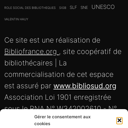
UNESCO
SLF
SNE
ROLE SOCIAL DES BIBLIOTHEQUES
SIGB
VALENTIN HAUY
Ce site est une réalisation de
Bibliofrance.org
, site coopératif de
bibliothécaires | La
commercialisation de cet espace
est assuré par
www.bibliosud.org
Association Loi 1901 enregistrée
sous le RNA N° W342002610 - N°
Gérer le consentement aux
Siret 838 720 191 00017 -
cookies