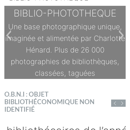
BIBLIO-PHOTOTHEQUE
Une base photographique unique,
imaginée et alimentée par Charlotte
Hénard. Plus de 26 000
photographies de bibliothèques,
classées, taguées
TOUTES LES OFFRES
O.B.N.I : OBJET
s
BIBLIOTHÉCONOMIQUE NON
D'EMPLOI DE
IDENTIFIÉ
CHIFFRES ET RAPPORTS
BIBLIOFRANCE
sé
Vous trouverez ici des chiffres et