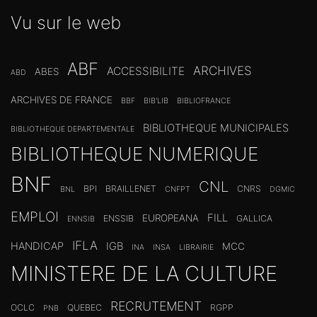
Vu sur le web
ABF
ARCHIVES
ACCESSIBILITE
ABES
ABD
ARCHIVES DE FRANCE
BBF
BIB'LIB
BIBLIOFRANCE
BIBLIOTHEQUE MUNICIPALES
BIBLIOTHEQUE DEPARTEMENTALE
BIBLIOTHEQUE NUMERIQUE
BNF
CNL
BPI
BRAILLENET
CNRS
BNL
CNFPT
DGMIC
EMPLOI
FILL
EUROPEANA
ENSSIB
GALLICA
ENNSIB
IFLA
HANDICAP
IGB
MCC
INA
INSA
LIBRAIRIE
MINISTERE DE LA CULTURE
RECRUTEMENT
OCLC
QUEBEC
RGPP
PNB