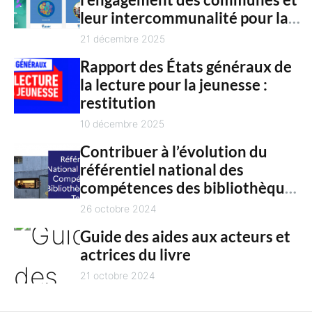
c
n
leur intercommunalité pour la
h
t
culture en 2025
21 décembre 2025
Rapport des États généraux de
la lecture pour la jeunesse :
restitution
10 décembre 2025
Contribuer à l’évolution du
référentiel national des
compétences des bibliothèques
territoriales
26 octobre 2024
Guide des aides aux acteurs et
actrices du livre
21 octobre 2024