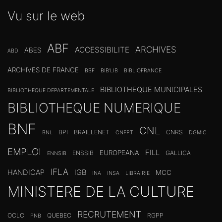
Vu sur le web
ABF
ARCHIVES
ACCESSIBILITE
ABES
ABD
ARCHIVES DE FRANCE
BBF
BIB'LIB
BIBLIOFRANCE
BIBLIOTHEQUE MUNICIPALES
BIBLIOTHEQUE DEPARTEMENTALE
BIBLIOTHEQUE NUMERIQUE
BNF
CNL
BPI
BRAILLENET
CNRS
BNL
CNFPT
DGMIC
EMPLOI
FILL
EUROPEANA
ENSSIB
GALLICA
ENNSIB
IFLA
HANDICAP
IGB
MCC
INA
INSA
LIBRAIRIE
MINISTERE DE LA CULTURE
RECRUTEMENT
OCLC
QUEBEC
RGPP
PNB