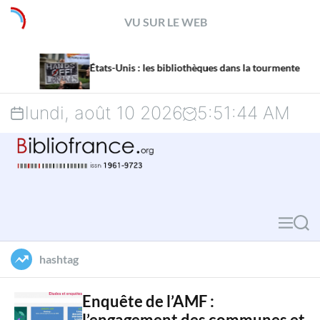
S
VU SUR LE WEB
k
La missio
i
États-Unis : les bibliothèques dans la tourmente
menacée p
p
lundi, août 10 2026
5
:
51
:
45
AM
t
o
c
o
M
S
n
e
e
hashtag
t
n
a
u
r
e
Enquête de l’AMF :
l’engagement des communes et