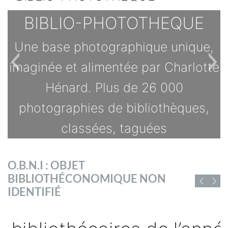
BIBLIO-PHOTOTHEQUE
Une base photographique unique,
imaginée et alimentée par Charlotte
Hénard. Plus de 26 000
photographies de bibliothèques,
classées, taguées
TOUTES LES OFFRES
O.B.N.I : OBJET
s
BIBLIOTHÉCONOMIQUE NON
D'EMPLOI DE
IDENTIFIÉ
CHIFFRES ET RAPPORTS
BIBLIOFRANCE
sé
Vous trouverez ici des chiffres et