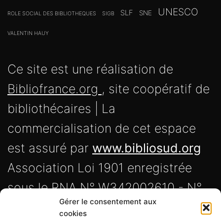
UNESCO
SLF
SNE
ROLE SOCIAL DES BIBLIOTHEQUES
SIGB
VALENTIN HAUY
Ce site est une réalisation de
Bibliofrance.org
, site coopératif de
bibliothécaires | La
commercialisation de cet espace
est assuré par
www.bibliosud.org
Association Loi 1901 enregistrée
sous le RNA N° W342002610 - N°
Gérer le consentement aux
Siret 838 720 191 00017 -
cookies