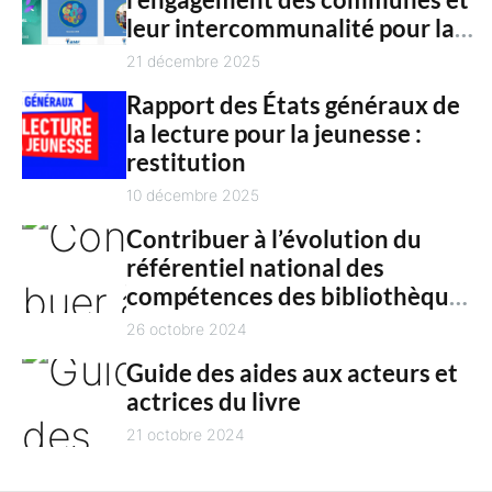
c
n
leur intercommunalité pour la
h
t
culture en 2025
21 décembre 2025
Rapport des États généraux de
la lecture pour la jeunesse :
restitution
10 décembre 2025
Contribuer à l’évolution du
référentiel national des
compétences des bibliothèques
territoriales
26 octobre 2024
Guide des aides aux acteurs et
actrices du livre
21 octobre 2024