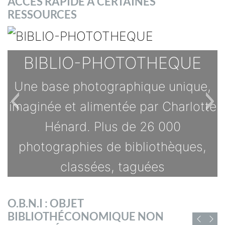
ACCES RAPIDE A CERTAINES
RESSOURCES
BIBLIO-PHOTOTHEQUE
Une base photographique unique,
imaginée et alimentée par Charlotte
Hénard. Plus de 26 000
photographies de bibliothèques,
classées, taguées
TOUTES LES OFFRES
O.B.N.I : OBJET
s
BIBLIOTHÉCONOMIQUE NON