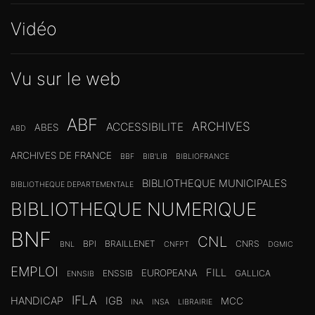
Vidéo
Vu sur le web
ABF
ARCHIVES
ACCESSIBILITE
ABES
ABD
ARCHIVES DE FRANCE
BBF
BIB'LIB
BIBLIOFRANCE
BIBLIOTHEQUE MUNICIPALES
BIBLIOTHEQUE DEPARTEMENTALE
BIBLIOTHEQUE NUMERIQUE
BNF
CNL
BPI
BRAILLENET
CNRS
BNL
CNFPT
DGMIC
EMPLOI
FILL
EUROPEANA
ENSSIB
GALLICA
ENNSIB
IFLA
HANDICAP
IGB
MCC
INA
INSA
LIBRAIRIE