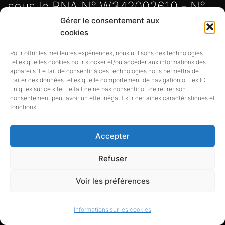
sous le RNA N° W342002610 - N°
Gérer le consentement aux
Siret 838 720 191 00017 -
cookies
Adresse : 5 rue de la calade, 34230
Pour offrir les meilleures expériences, nous utilisons des technologies
telles que les cookies pour stocker et/ou accéder aux informations des
TRESSAN
appareils. Le fait de consentir à ces technologies nous permettra de
traiter des données telles que le comportement de navigation ou les ID
| Copyright © 2007-2023
uniques sur ce site. Le fait de ne pas consentir ou de retirer son
consentement peut avoir un effet négatif sur certaines caractéristiques et
Bibliofrance.org. Tous droits
fonctions.
réservés |
Accepter
Refuser
Voir les préférences
Copyright © Bibliofrance 2007 -
Informations sur les cookies
2024 2026 newsxpress.