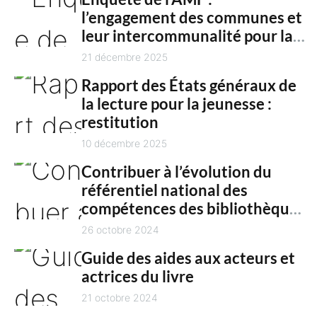
n
l’engagement des communes et
c
t
leur intercommunalité pour la
h
culture en 2025
21 décembre 2025
Rapport des États généraux de
la lecture pour la jeunesse :
restitution
10 décembre 2025
Contribuer à l’évolution du
référentiel national des
compétences des bibliothèques
territoriales
26 octobre 2024
Guide des aides aux acteurs et
actrices du livre
21 octobre 2024