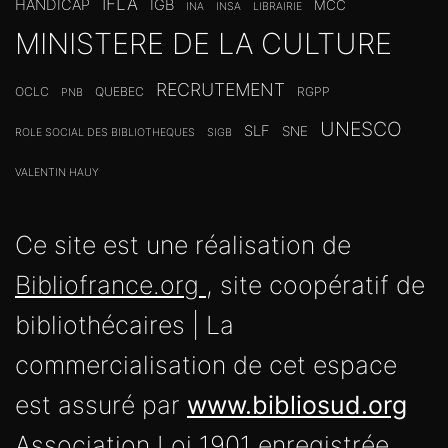
IFLA
HANDICAP
IGB
MCC
INA
INSA
LIBRAIRIE
MINISTERE DE LA CULTURE
RECRUTEMENT
OCLC
QUEBEC
RGPP
PNB
UNESCO
SLF
SNE
ROLE SOCIAL DES BIBLIOTHEQUES
SIGB
VALENTIN HAUY
Ce site est une réalisation de
Bibliofrance.org
, site coopératif de
bibliothécaires | La
commercialisation de cet espace
est assuré par
www.bibliosud.org
Association Loi 1901 enregistrée