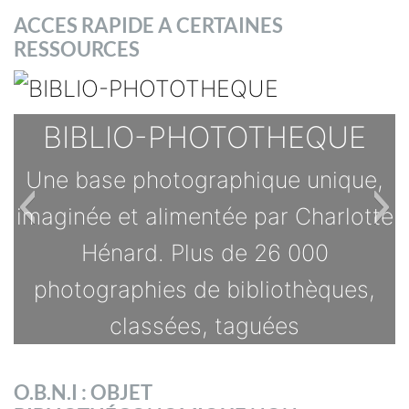
ACCES RAPIDE A CERTAINES
RESSOURCES
BIBLIO-PHOTOTHEQUE
Une base photographique unique,
imaginée et alimentée par Charlotte
Hénard. Plus de 26 000
photographies de bibliothèques,
classées, taguées
TOUTES LES OFFRES
O.B.N.I : OBJET
s