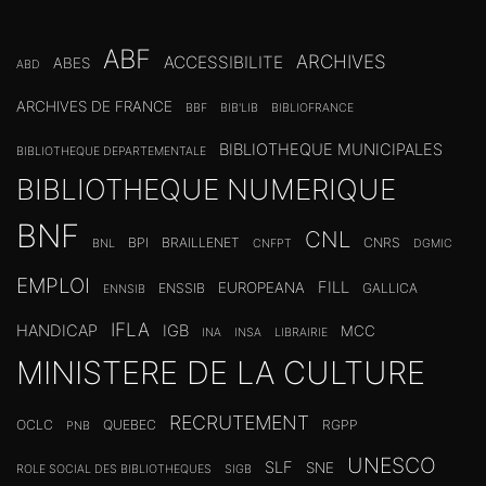
ABF
ARCHIVES
ACCESSIBILITE
ABES
ABD
ARCHIVES DE FRANCE
BBF
BIB'LIB
BIBLIOFRANCE
BIBLIOTHEQUE MUNICIPALES
BIBLIOTHEQUE DEPARTEMENTALE
BIBLIOTHEQUE NUMERIQUE
BNF
CNL
BPI
BRAILLENET
CNRS
BNL
CNFPT
DGMIC
EMPLOI
FILL
EUROPEANA
ENSSIB
GALLICA
ENNSIB
IFLA
HANDICAP
IGB
MCC
INA
INSA
LIBRAIRIE
MINISTERE DE LA CULTURE
RECRUTEMENT
OCLC
QUEBEC
RGPP
PNB
UNESCO
SLF
SNE
ROLE SOCIAL DES BIBLIOTHEQUES
SIGB