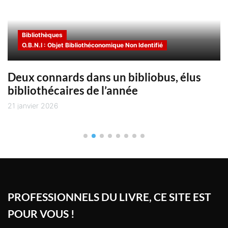
s
et les bibliothèques ainsi que sur la
d'emploi en cours des employeurs
utilisant Bibliofrance pour recruter
Chaïne du livre
Bibliothèques
O.B.N.I : Objet Bibliothéconomique Non Identifié
Deux connards dans un bibliobus, élus
bibliothécaires de l’année
21 janvier 2026
PROFESSIONNELS DU LIVRE, CE SITE EST
POUR VOUS !