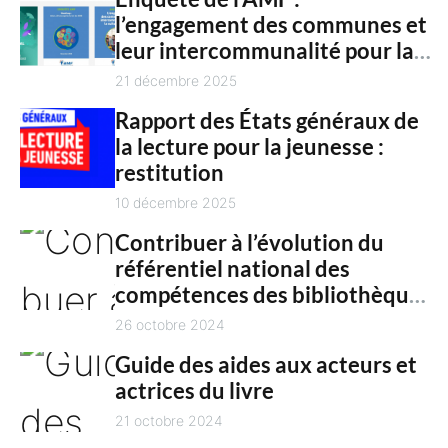
n
l’engagement des communes et
c
t
leur intercommunalité pour la
h
culture en 2025
21 décembre 2025
Rapport des États généraux de
la lecture pour la jeunesse :
restitution
10 décembre 2025
Contribuer à l’évolution du
référentiel national des
compétences des bibliothèques
territoriales
26 octobre 2024
Guide des aides aux acteurs et
actrices du livre
21 octobre 2024