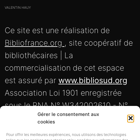
VALENTIN HAUY
Ce site est une réalisation de
Bibliofrance.org
, site coopératif de
bibliothécaires | La
commercialisation de cet espace
est assuré par
www.bibliosud.org
Association Loi 1901 enregistrée
sous le RNA N° W342002610 - N°
Gérer le consentement aux
Siret 838 720 191 00017 -
cookies
Adresse : 5 rue de la calade, 34230
Pour offrir les meilleures expériences, nous utilisons des technologies