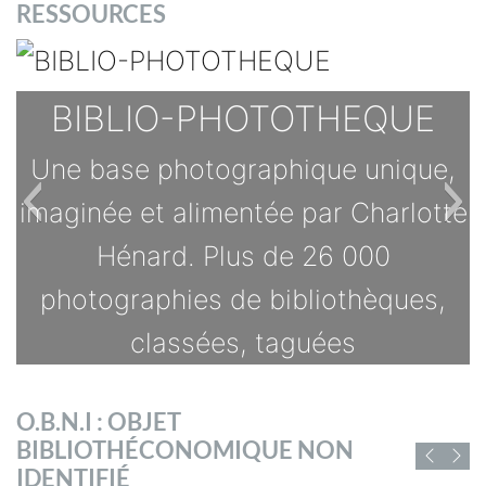
RESSOURCES
BIBLIO-PHOTOTHEQUE
Une base photographique unique,
imaginée et alimentée par Charlotte
Hénard. Plus de 26 000
photographies de bibliothèques,
classées, taguées
TOUTES LES OFFRES
O.B.N.I : OBJET
s
BIBLIOTHÉCONOMIQUE NON
D'EMPLOI DE
IDENTIFIÉ