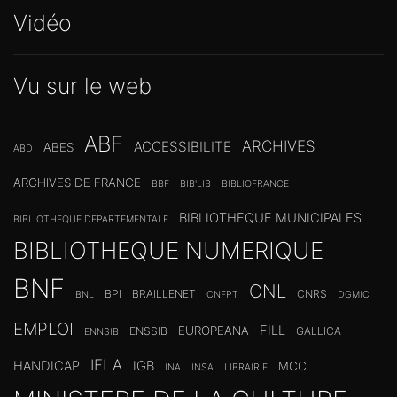
Vidéo
Vu sur le web
ABF
ARCHIVES
ACCESSIBILITE
ABES
ABD
ARCHIVES DE FRANCE
BBF
BIB'LIB
BIBLIOFRANCE
BIBLIOTHEQUE MUNICIPALES
BIBLIOTHEQUE DEPARTEMENTALE
BIBLIOTHEQUE NUMERIQUE
BNF
CNL
BPI
BRAILLENET
CNRS
BNL
CNFPT
DGMIC
EMPLOI
FILL
EUROPEANA
ENSSIB
GALLICA
ENNSIB
IFLA
HANDICAP
IGB
MCC
INA
INSA
LIBRAIRIE