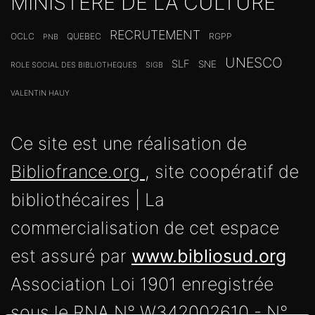
MINISTERE DE LA CULTURE
RECRUTEMENT
OCLC
QUEBEC
RGPP
PNB
UNESCO
SLF
SNE
ROLE SOCIAL DES BIBLIOTHEQUES
SIGB
VALENTIN HAUY
Ce site est une réalisation de
Bibliofrance.org
, site coopératif de
bibliothécaires | La
commercialisation de cet espace
est assuré par
www.bibliosud.org
Association Loi 1901 enregistrée
sous le RNA N° W342002610 - N°