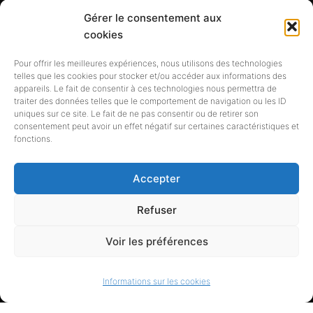
Gérer le consentement aux
Siret 838 720 191 00017 -
cookies
Adresse : 5 rue de la calade, 34230
Pour offrir les meilleures expériences, nous utilisons des technologies
TRESSAN
telles que les cookies pour stocker et/ou accéder aux informations des
appareils. Le fait de consentir à ces technologies nous permettra de
traiter des données telles que le comportement de navigation ou les ID
| Copyright © 2007-2023
uniques sur ce site. Le fait de ne pas consentir ou de retirer son
consentement peut avoir un effet négatif sur certaines caractéristiques et
Bibliofrance.org. Tous droits
fonctions.
réservés |
Accepter
Refuser
Voir les préférences
Copyright © Bibliofrance 2007 -
Informations sur les cookies
2024 2026 newsxpress.