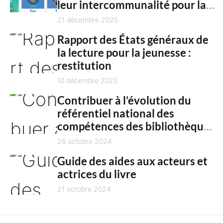
n
leur intercommunalité pour la
h
culture en 2025
21 décembre 2025
t
Rapport des États généraux de
la lecture pour la jeunesse :
restitution
10 décembre 2025
Contribuer à l’évolution du
référentiel national des
compétences des bibliothèques
territoriales
26 octobre 2024
Guide des aides aux acteurs et
actrices du livre
21 octobre 2024