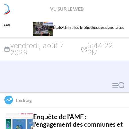
S
VU SUR LE WEB
k
i
États-Unis : les bibliothèques dans la tourmente
p
vendredi, août 7
5
:
44
:
23
t
2026
PM
o
c
o
M
S
n
e
e
hashtag
n
a
t
u
r
Enquête de l’AMF :
e
l’engagement des communes et
c