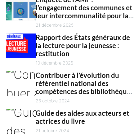
n
l’engagement des communes et
c
t
leur intercommunalité pour la
h
culture en 2025
21 décembre 2025
Rapport des États généraux de
la lecture pour la jeunesse :
restitution
10 décembre 2025
Contribuer à l’évolution du
référentiel national des
compétences des bibliothèques
territoriales
26 octobre 2024
Guide des aides aux acteurs et
actrices du livre
21 octobre 2024