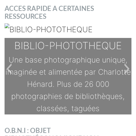
ACCES RAPIDE A CERTAINES
RESSOURCES
BIBLIO-PHOTOTHEQUE
Une base photographique unique,
imaginée et alimentée par Charlotte
Hénard. Plus de 26 000
photographies de bibliothèques,
classées, taguées
TOUTES LES OFFRES
O.B.N.I : OBJET
s