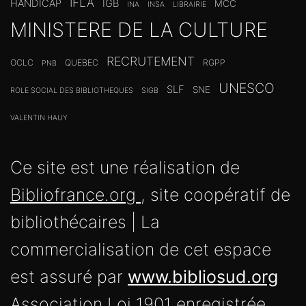
IFLA
HANDICAP
IGB
MCC
INA
INSA
LIBRAIRIE
MINISTERE DE LA CULTURE
RECRUTEMENT
OCLC
QUEBEC
RGPP
PNB
UNESCO
SLF
SNE
ROLE SOCIAL DES BIBLIOTHEQUES
SIGB
VALENTIN HAUY
Ce site est une réalisation de
Bibliofrance.org
, site coopératif de
bibliothécaires | La
commercialisation de cet espace
est assuré par
www.bibliosud.org
Association Loi 1901 enregistrée