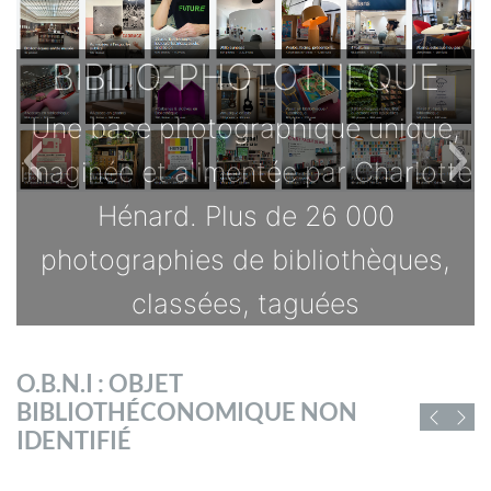
BIBLIO-PHOTOTHEQUE
Une base photographique unique,
imaginée et alimentée par Charlotte
Hénard. Plus de 26 000
photographies de bibliothèques,
classées, taguées
TOUTES LES OFFRES
O.B.N.I : OBJET
s
BIBLIOTHÉCONOMIQUE NON
D'EMPLOI DE
IDENTIFIÉ
CHIFFRES ET RAPPORTS
BIBLIOFRANCE
sé
Vous trouverez ici des chiffres et