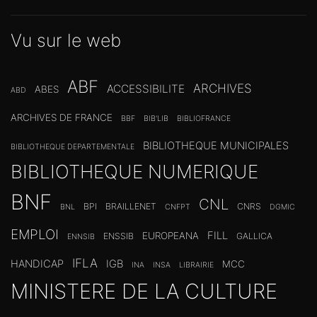
Vu sur le web
ABF
ARCHIVES
ACCESSIBILITE
ABES
ABD
ARCHIVES DE FRANCE
BBF
BIB'LIB
BIBLIOFRANCE
BIBLIOTHEQUE MUNICIPALES
BIBLIOTHEQUE DEPARTEMENTALE
BIBLIOTHEQUE NUMERIQUE
BNF
CNL
BPI
BRAILLENET
CNRS
BNL
CNFPT
DGMIC
EMPLOI
FILL
EUROPEANA
ENSSIB
GALLICA
ENNSIB
IFLA
HANDICAP
IGB
MCC
INA
INSA
LIBRAIRIE
MINISTERE DE LA CULTURE
RECRUTEMENT
OCLC
QUEBEC
RGPP
PNB