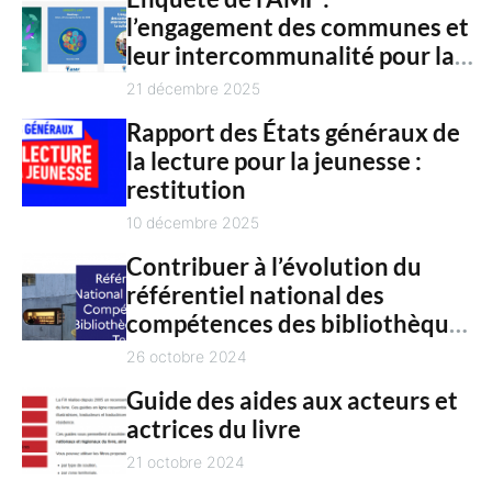
c
n
leur intercommunalité pour la
h
t
culture en 2025
21 décembre 2025
Rapport des États généraux de
la lecture pour la jeunesse :
restitution
10 décembre 2025
Contribuer à l’évolution du
référentiel national des
compétences des bibliothèques
territoriales
26 octobre 2024
Guide des aides aux acteurs et
actrices du livre
21 octobre 2024