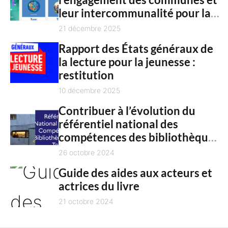
c
n
leur intercommunalité pour la
h
t
culture en 2025
21 décembre 2025
Rapport des États généraux de
la lecture pour la jeunesse :
restitution
10 décembre 2025
Contribuer à l’évolution du
référentiel national des
compétences des bibliothèques
territoriales
26 octobre 2024
Guide des aides aux acteurs et
actrices du livre
21 octobre 2024