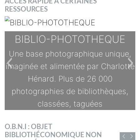
ACCES RAPIDE A CERTAINES
RESSOURCES
BIBLIO-PHOTOTHEQUE
Une base photographique unique,
imaginée et alimentée par Charlotte
Hénard. Plus de 26 000
photographies de bibliothèques,
classées, taguées
TOUTES LES OFFRES
O.B.N.I : OBJET
s
BIBLIOTHÉCONOMIQUE NON