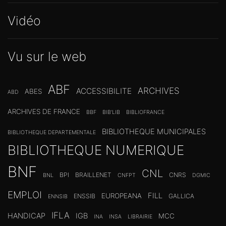
Vidéo
Vu sur le web
ABF
ARCHIVES
ACCESSIBILITE
ABES
ABD
ARCHIVES DE FRANCE
BBF
BIB'LIB
BIBLIOFRANCE
BIBLIOTHEQUE MUNICIPALES
BIBLIOTHEQUE DEPARTEMENTALE
BIBLIOTHEQUE NUMERIQUE
BNF
CNL
BPI
BRAILLENET
CNRS
BNL
CNFPT
DGMIC
EMPLOI
FILL
EUROPEANA
ENSSIB
GALLICA
ENNSIB
IFLA
HANDICAP
IGB
MCC
INA
INSA
LIBRAIRIE