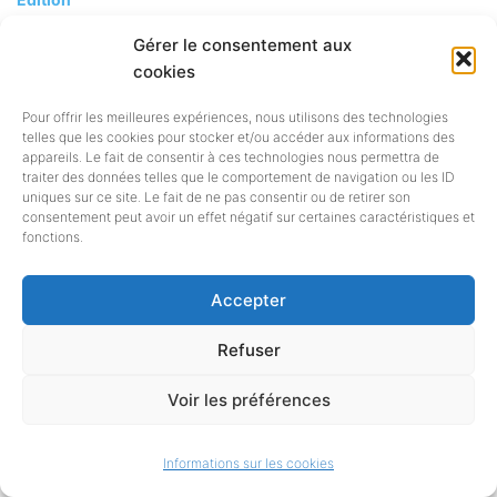
Étude sur la situation des maisons d’édition de petite
Gérer le consentement aux
et moyenne dimension
cookies
29 mars 2024
Pour offrir les meilleures expériences, nous utilisons des technologies
Le ministère de la culture publie une
telles que les cookies pour stocker et/ou accéder aux informations des
appareils. Le fait de consentir à ces technologies nous permettra de
étude sur la situation des maisons
traiter des données telles que le comportement de navigation ou les ID
uniques sur ce site. Le fait de ne pas consentir ou de retirer son
consentement peut avoir un effet négatif sur certaines caractéristiques et
d’édition de petite et moyenne
fonctions.
dimension. Réalisée en 2023, cette
Accepter
étude apporte d’abord des
Refuser
éclairages sur la démographie, la
Voir les préférences
production et le poids économique
de ces maisons. Elle propose
Informations sur les cookies
également une typologie de leurs