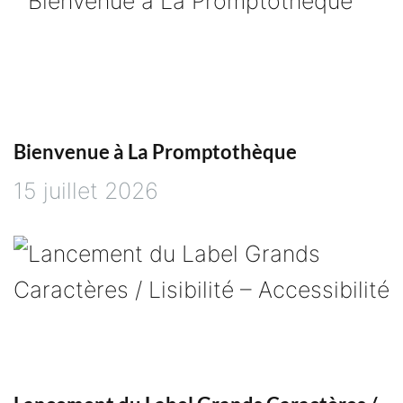
l
’
a
r
Bienvenue à La Promptothèque
15 juillet 2026
t
i
c
l
e