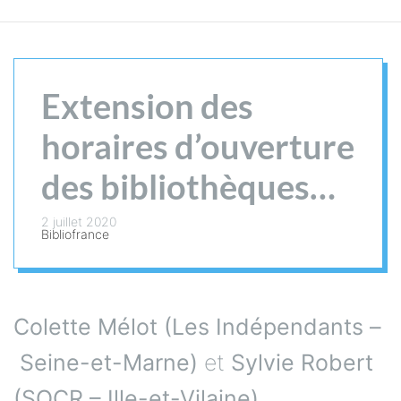
Extension des
horaires d’ouverture
des bibliothèques
publiques : le Sénat
2 juillet 2020
Bibliofrance
au rapport
Colette Mélot (Les Indépendants –
Seine-et-Marne)
et
Sylvie Robert
(SOCR – Ille-et-Vilaine)
,