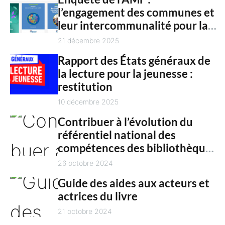
n
l’engagement des communes et
c
t
leur intercommunalité pour la
h
culture en 2025
21 décembre 2025
Rapport des États généraux de
la lecture pour la jeunesse :
restitution
10 décembre 2025
Contribuer à l’évolution du
référentiel national des
compétences des bibliothèques
territoriales
26 octobre 2024
Guide des aides aux acteurs et
actrices du livre
21 octobre 2024