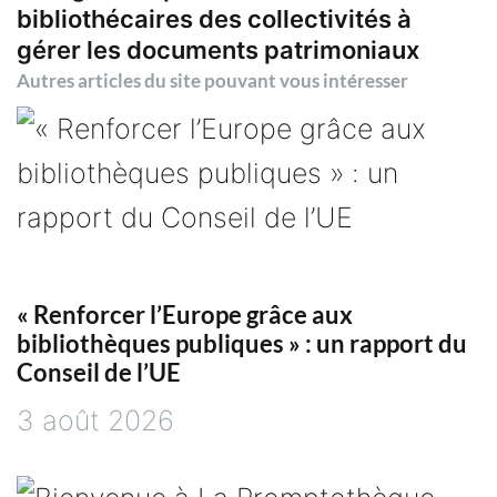
bibliothécaires des collectivités à
g
gérer les documents patrimoniaux
Autres articles du site pouvant vous intéresser
a
t
i
o
« Renforcer l’Europe grâce aux
n
bibliothèques publiques » : un rapport du
Conseil de l’UE
d
3 août 2026
e