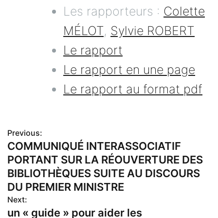
Les rapporteurs :
Colette
MÉLOT
,
Sylvie ROBERT
Le rapport
Le rapport en une page
Le rapport au format pdf
Previous:
N
COMMUNIQUÉ INTERASSOCIATIF
PORTANT SUR LA RÉOUVERTURE DES
a
BIBLIOTHÈQUES SUITE AU DISCOURS
v
DU PREMIER MINISTRE
Next:
i
un « guide » pour aider les