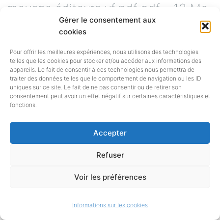
moyens éditeurs vf.pdf pdf – 13 Mo
Gérer le consentement aux
2023 Etude petits et moyens
cookies
éditeurs – Synthèse vf.pdf pdf –
Pour offrir les meilleures expériences, nous utilisons des technologies
telles que les cookies pour stocker et/ou accéder aux informations des
883
[en savoir plus…]
appareils. Le fait de consentir à ces technologies nous permettra de
traiter des données telles que le comportement de navigation ou les ID
uniques sur ce site. Le fait de ne pas consentir ou de retirer son
consentement peut avoir un effet négatif sur certaines caractéristiques et
fonctions.
ACCES RAPIDE A CERTAINES
Accepter
RESSOURCES
Refuser
Voir les préférences
BIBLIO-PHOTOTHEQUE
Informations sur les cookies
Une base photographique unique,