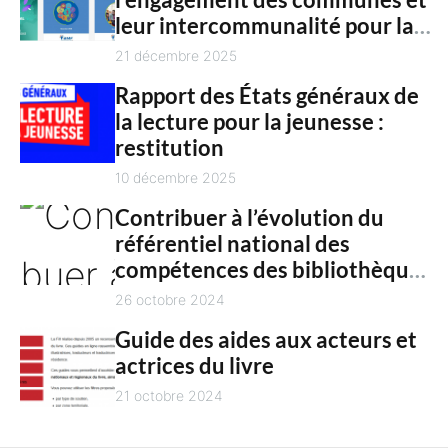
c
n
leur intercommunalité pour la
h
t
culture en 2025
21 décembre 2025
Rapport des États généraux de
la lecture pour la jeunesse :
restitution
10 décembre 2025
Contribuer à l’évolution du
référentiel national des
compétences des bibliothèques
territoriales
26 octobre 2024
Guide des aides aux acteurs et
actrices du livre
21 octobre 2024