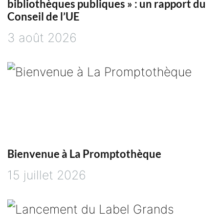
i
bibliothèques publiques » : un rapport du
Conseil de l’UE
o
3 août 2026
n
d
e
l
Bienvenue à La Promptothèque
’
15 juillet 2026
a
r