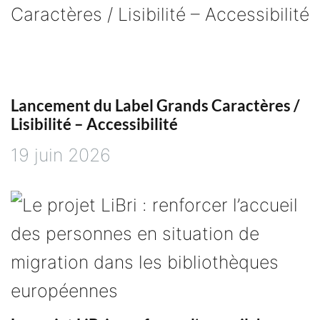
t
i
c
Lancement du Label Grands Caractères /
Lisibilité – Accessibilité
l
19 juin 2026
e