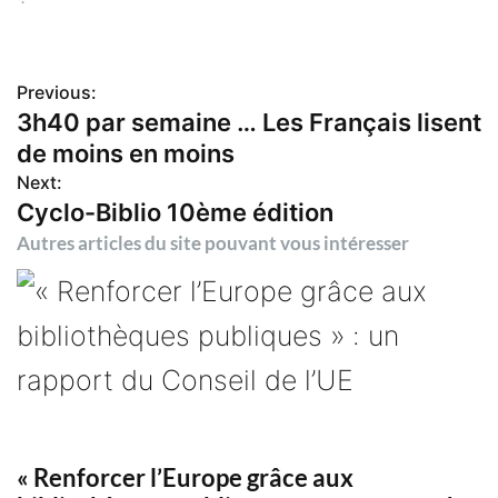
Previous:
N
3h40 par semaine … Les Français lisent
de moins en moins
a
Next:
Cyclo-Biblio 10ème édition
v
Autres articles du site pouvant vous intéresser
i
g
a
t
« Renforcer l’Europe grâce aux