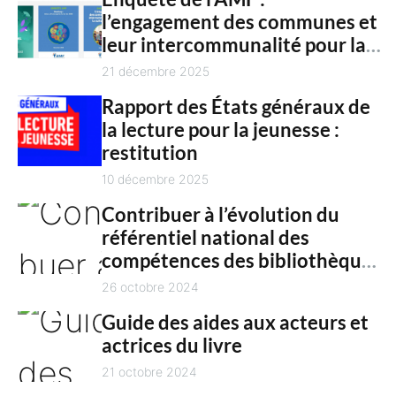
n
l’engagement des communes et
c
t
leur intercommunalité pour la
h
culture en 2025
21 décembre 2025
Rapport des États généraux de
la lecture pour la jeunesse :
restitution
10 décembre 2025
Contribuer à l’évolution du
référentiel national des
compétences des bibliothèques
territoriales
26 octobre 2024
Guide des aides aux acteurs et
actrices du livre
21 octobre 2024