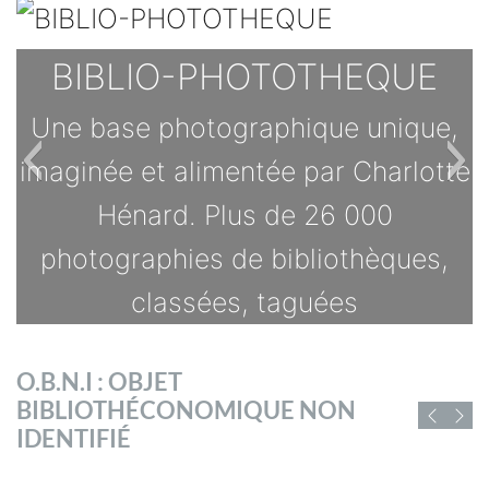
BIBLIO-PHOTOTHEQUE
Une base photographique unique,
imaginée et alimentée par Charlotte
Hénard. Plus de 26 000
photographies de bibliothèques,
classées, taguées
TOUTES LES OFFRES
O.B.N.I : OBJET
s
BIBLIOTHÉCONOMIQUE NON
D'EMPLOI DE
IDENTIFIÉ
CHIFFRES ET RAPPORTS