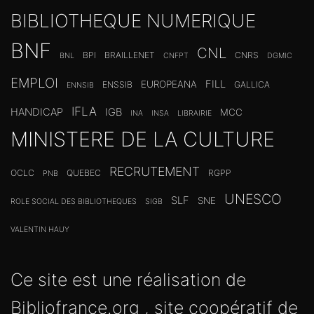
BIBLIOTHEQUE NUMERIQUE
BNF
CNL
BPI
BRAILLENET
CNRS
BNL
CNFPT
DGMIC
EMPLOI
FILL
EUROPEANA
ENSSIB
GALLICA
ENNSIB
IFLA
HANDICAP
IGB
MCC
INA
INSA
LIBRAIRIE
MINISTERE DE LA CULTURE
RECRUTEMENT
OCLC
QUEBEC
RGPP
PNB
UNESCO
SLF
SNE
ROLE SOCIAL DES BIBLIOTHEQUES
SIGB
VALENTIN HAUY
Ce site est une réalisation de
Bibliofrance.org
, site coopératif de