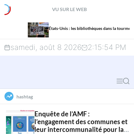
S
VU SUR LE WEB
k
La
i
États-Unis : les bibliothèques dans la tourmente
me
p
samedi, août 8 2026
2
:
15
:
55
PM
t
o
c
M
S
o
e
e
hashtag
n
n
a
u
r
t
Enquête de l’AMF :
l’engagement des communes et
c
e
leur intercommunalité pour la
h