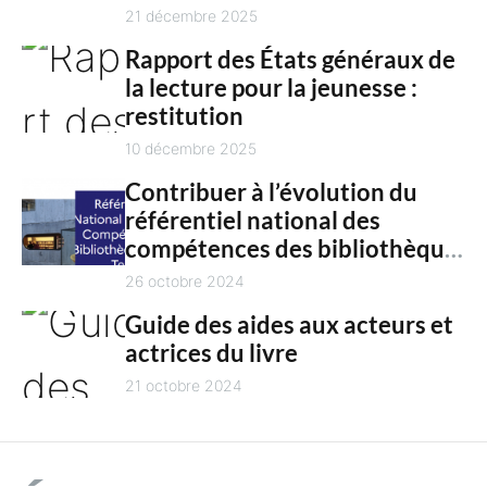
n
culture en 2025
21 décembre 2025
t
Rapport des États généraux de
la lecture pour la jeunesse :
restitution
10 décembre 2025
Contribuer à l’évolution du
référentiel national des
compétences des bibliothèques
territoriales
26 octobre 2024
Guide des aides aux acteurs et
actrices du livre
21 octobre 2024