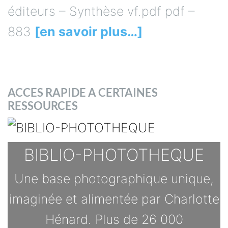
éditeurs – Synthèse vf.pdf pdf –
883
[en savoir plus…]
ACCES RAPIDE A CERTAINES
RESSOURCES
BIBLIO-PHOTOTHEQUE
Une base photographique unique,
imaginée et alimentée par Charlotte
Hénard. Plus de 26 000