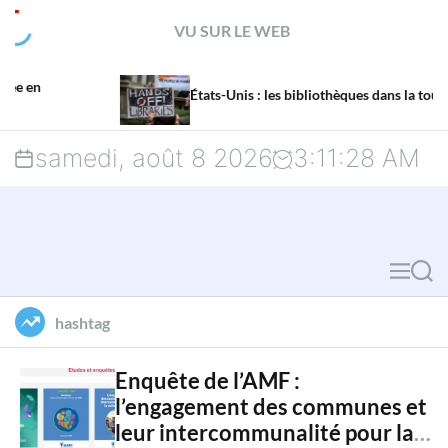
S
VU SUR LE WEB
k
i
États-Unis : les bibliothèques dans la tourmente
p
samedi, août 8 2026
3
:
11
:
29
AM
t
o
c
M
S
o
e
e
hashtag
n
n
a
u
r
t
Enquête de l’AMF :
l’engagement des communes et
c
e
leur intercommunalité pour la
h