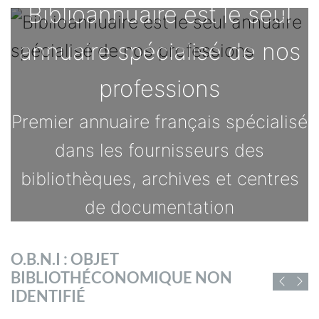
Biblioannuaire est le seul
annuaire spécialisé de nos
professions
Premier annuaire français spécialisé
dans les fournisseurs des
bibliothèques, archives et centres
de documentation
TOUTES LES OFFRES
O.B.N.I : OBJET
BIBLIO-PHOTOTHEQUE
BIBLIOTHÉCONOMIQUE NON
D'EMPLOI DE
IDENTIFIÉ
CHIFFRES ET RAPPORTS
Une base photographique unique,