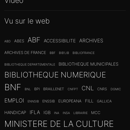
Vidéo
Vu sur le web
ABF
ARCHIVES
ACCESSIBILITE
ABES
ABD
ARCHIVES DE FRANCE
BBF
BIB'LIB
BIBLIOFRANCE
BIBLIOTHEQUE MUNICIPALES
BIBLIOTHEQUE DEPARTEMENTALE
BIBLIOTHEQUE NUMERIQUE
BNF
CNL
BPI
BRAILLENET
CNRS
BNL
CNFPT
DGMIC
EMPLOI
FILL
EUROPEANA
ENSSIB
GALLICA
ENNSIB
IFLA
HANDICAP
IGB
MCC
INA
INSA
LIBRAIRIE
MINISTERE DE LA CULTURE