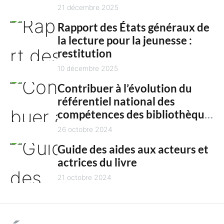
n
culture en 2025
21 décembre 2025
t
Rapport des États généraux de
la lecture pour la jeunesse :
restitution
10 décembre 2025
Contribuer à l’évolution du
référentiel national des
compétences des bibliothèques
territoriales
26 octobre 2024
Guide des aides aux acteurs et
actrices du livre
21 octobre 2024