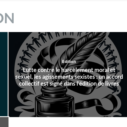
bibliothèq
ON
territorial
Edition
Lutte contre le harcèlement moral et
sexuel, les agissements sexistes : un accord
collectif est signé dans l’édition de livres