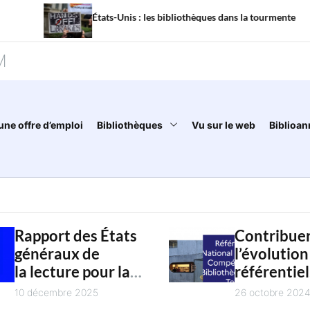
La m
États-Unis : les bibliothèques dans la tourmente
mena
M
une offre d’emploi
Bibliothèques
Vu sur le web
Biblioan
Rapport des États
Contribuer
généraux de
l’évolution
la lecture pour la
référentiel
jeunesse :
national d
10 décembre 2025
26 octobre 202
restitution
compétenc