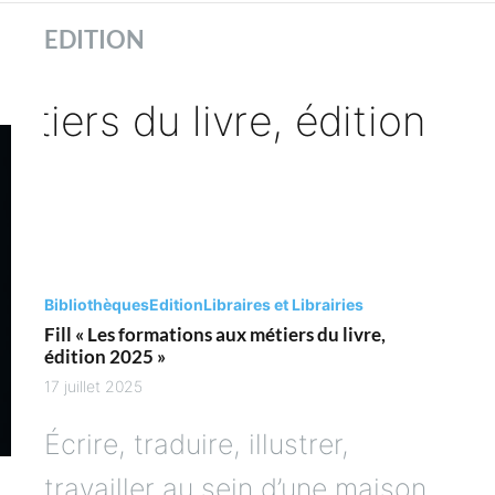
ues
EDITION
es
Bibliothèques
Edition
Libraires et Librairies
Fill « Les formations aux métiers du livre,
édition 2025 »
17 juillet 2025
Écrire, traduire, illustrer,
travailler au sein d’une maison