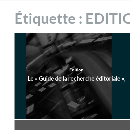
n
2025
Étiquette :
EDITI
t
Edition
Le « Guide de la recherche éditoriale »,