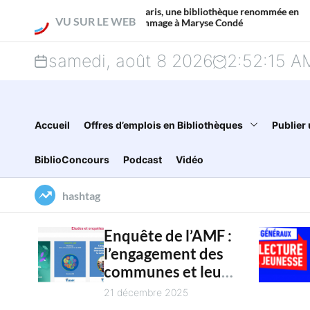
S
À Paris, une bibliothèque renommée en
VU SUR LE WEB
hommage à Maryse Condé
k
samedi, août 8 2026
2
:
52
:
16
A
i
p
t
Accueil
Offres d’emplois en Bibliothèques
Publier 
o
BiblioConcours
Podcast
Vidéo
c
hashtag
o
n
Enquête de l’AMF :
l’engagement des
t
communes et leur
e
intercommunalité
21 décembre 2025
pour la culture en