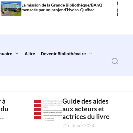
ission de la Grande Bibliothèque/BAnQ
Littérature je
cée par un projet d’Hydro-Québec
sont ceux qui
nuaire
A lire
Devenir Bibliothécaire
S
e
a
r
 à
Guide des aides
c
 du
aux acteurs et
h
actrices du livre
es
4
21 octobre 2024
es des