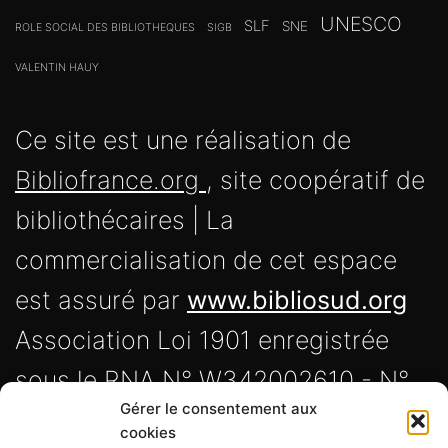
UNESCO
SLF
SNE
ROLE SOCIAL DES BIBLIOTHEQUES
SIGB
VALENTIN HAUY
Ce site est une réalisation de
Bibliofrance.org
, site coopératif de
bibliothécaires | La
commercialisation de cet espace
est assuré par
www.bibliosud.org
Association Loi 1901 enregistrée
sous le RNA N° W342002610 - N°
Gérer le consentement aux
Siret 838 720 191 00017 -
cookies