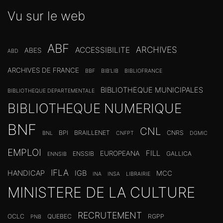
Vu sur le web
ABF
ARCHIVES
ACCESSIBILITE
ABES
ABD
ARCHIVES DE FRANCE
BBF
BIB'LIB
BIBLIOFRANCE
BIBLIOTHEQUE MUNICIPALES
BIBLIOTHEQUE DEPARTEMENTALE
BIBLIOTHEQUE NUMERIQUE
BNF
CNL
BPI
BRAILLENET
CNRS
BNL
CNFPT
DGMIC
EMPLOI
FILL
EUROPEANA
ENSSIB
GALLICA
ENNSIB
IFLA
HANDICAP
IGB
MCC
INA
INSA
LIBRAIRIE
MINISTERE DE LA CULTURE
RECRUTEMENT
OCLC
QUEBEC
RGPP
PNB