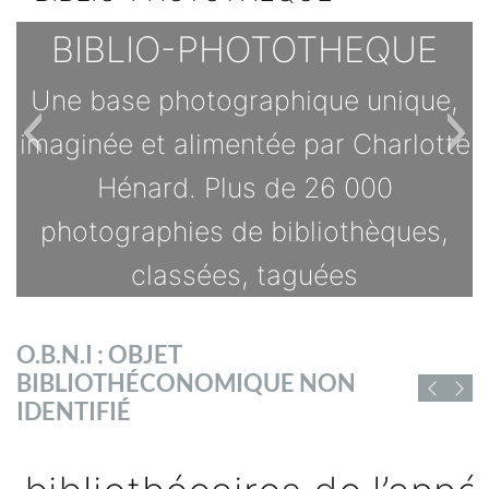
BIBLIO-PHOTOTHEQUE
Une base photographique unique,
imaginée et alimentée par Charlotte
Hénard. Plus de 26 000
photographies de bibliothèques,
classées, taguées
TOUTES LES OFFRES
O.B.N.I : OBJET
s
BIBLIOTHÉCONOMIQUE NON
D'EMPLOI DE
IDENTIFIÉ
CHIFFRES ET RAPPORTS
BIBLIOFRANCE
sé
Vous trouverez ici des chiffres et