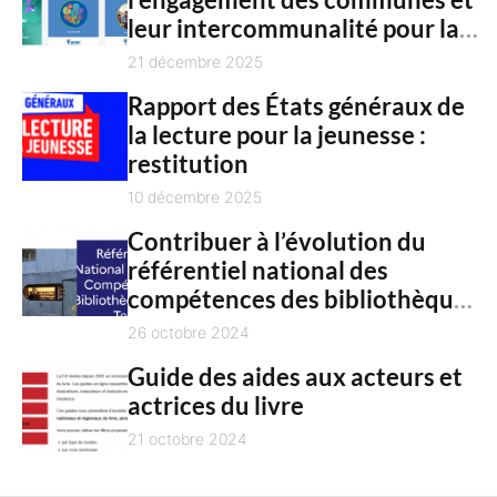
c
n
leur intercommunalité pour la
h
t
culture en 2025
21 décembre 2025
Rapport des États généraux de
la lecture pour la jeunesse :
restitution
10 décembre 2025
Contribuer à l’évolution du
référentiel national des
compétences des bibliothèques
territoriales
26 octobre 2024
Guide des aides aux acteurs et
actrices du livre
21 octobre 2024