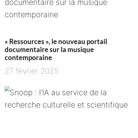
d
e
l
« Ressources », le nouveau portail
documentaire sur la musique
’
contemporaine
a
27 février 2025
r
t
i
c