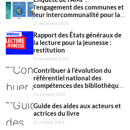
n
l’engagement des communes et
c
t
leur intercommunalité pour la
h
culture en 2025
21 décembre 2025
Rapport des États généraux de
la lecture pour la jeunesse :
restitution
10 décembre 2025
Contribuer à l’évolution du
référentiel national des
compétences des bibliothèques
territoriales
26 octobre 2024
Guide des aides aux acteurs et
actrices du livre
21 octobre 2024