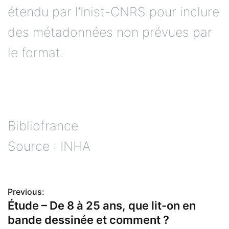
étendu par l’Inist-CNRS pour inclure
des métadonnées non prévues par
le format.
Bibliofrance
Source : INHA
Previous:
N
Étude – De 8 à 25 ans, que lit-on en
bande dessinée et comment ?
a