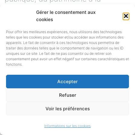
création. Interface entre les acteurs
Gérer le consentement aux
cookies
et actrices du livre et les
Pour offrir les meilleures expériences, nous utilisons des technologies
institutions en région, les SRL
telles que les cookies pour stocker et/ou accéder aux informations des
appareils. Le fait de consentir à ces technologies nous permettra de
occupent un espace privilégié
traiter des données telles que le comportement de navigation ou les ID
uniques sur ce site. Le fait de ne pas consentir ou de retirer son
d’observation de la filière dans les
consentement peut avoir un effet négatif sur certaines caractéristiques et
fonctions.
territoires. C’est le fruit de cette
Accepter
observation qu’elles mettent en
commun
[en savoir plus…]
Refuser
Voir les préférences
Informations sur les cookies