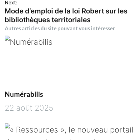
Next:
Mode d’emploi de la loi Robert sur les
v
bibliothèques territoriales
i
Autres articles du site pouvant vous intéresser
g
a
t
i
Numérabilis
22 août 2025
o
n