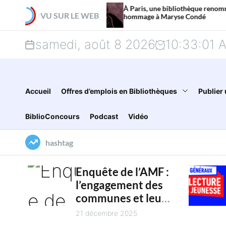
S
À Paris, une bibliothèque renommée en
VU SUR LE WEB
hommage à Maryse Condé
k
samedi, août 8 2026
10
:
33
:
01
i
p
t
Accueil
Offres d’emplois en Bibliothèques
Publier 
o
BiblioConcours
Podcast
Vidéo
c
hashtag
o
n
Enquête de l’AMF :
l’engagement des
t
communes et leur
e
intercommunalité
21 décembre 2025
pour la culture en