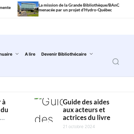
La mission de la Grande Bibliothèque/BAnQ
Lit
menacée par un projet d’Hydro-Québec
so
nuaire
A lire
Devenir Bibliothécaire
S
e
a
r
 à
Guide des aides
c
 du
aux acteurs et
h
actrices du livre
es
4
21 octobre 2024
es des