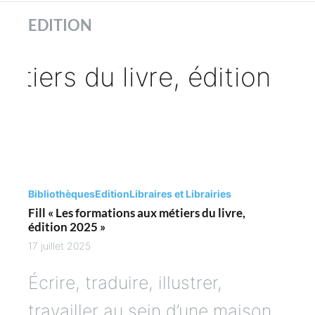
ues
EDITION
es
Bibliothèques
Edition
Libraires et Librairies
Fill « Les formations aux métiers du livre,
édition 2025 »
17 juillet 2025
Écrire, traduire, illustrer,
travailler au sein d’une maison