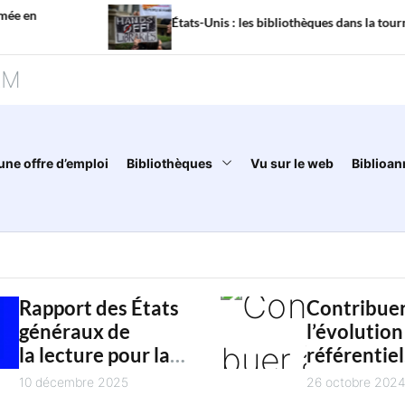
États-Unis : les bibliothèques dans la tourmente
AM
une offre d’emploi
Bibliothèques
Vu sur le web
Biblioan
Rapport des États
Contribuer
généraux de
l’évolution
la lecture pour la
référentiel
jeunesse :
national d
10 décembre 2025
26 octobre 202
restitution
compétenc