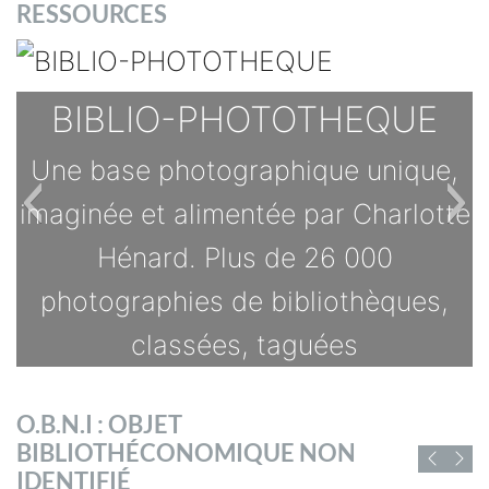
RESSOURCES
BIBLIO-PHOTOTHEQUE
Une base photographique unique,
imaginée et alimentée par Charlotte
Hénard. Plus de 26 000
photographies de bibliothèques,
classées, taguées
TOUTES LES OFFRES
O.B.N.I : OBJET
s
BIBLIOTHÉCONOMIQUE NON
D'EMPLOI DE
IDENTIFIÉ