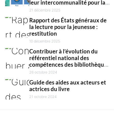
n
leur intercommunalité pour la
h
culture en 2025
21 décembre 2025
t
Rapport des États généraux de
la lecture pour la jeunesse :
restitution
10 décembre 2025
Contribuer à l’évolution du
référentiel national des
compétences des bibliothèques
territoriales
26 octobre 2024
Guide des aides aux acteurs et
actrices du livre
21 octobre 2024