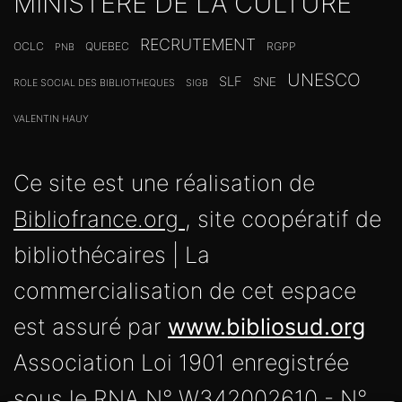
MINISTERE DE LA CULTURE
RECRUTEMENT
OCLC
QUEBEC
RGPP
PNB
UNESCO
SLF
SNE
ROLE SOCIAL DES BIBLIOTHEQUES
SIGB
VALENTIN HAUY
Ce site est une réalisation de
Bibliofrance.org
, site coopératif de
bibliothécaires | La
commercialisation de cet espace
est assuré par
www.bibliosud.org
Association Loi 1901 enregistrée
sous le RNA N° W342002610 - N°