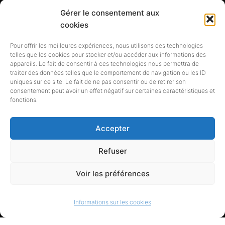
Gérer le consentement aux
Siret 838 720 191 00017 -
cookies
Adresse : 5 rue de la calade, 34230
Pour offrir les meilleures expériences, nous utilisons des technologies
TRESSAN
telles que les cookies pour stocker et/ou accéder aux informations des
appareils. Le fait de consentir à ces technologies nous permettra de
traiter des données telles que le comportement de navigation ou les ID
| Copyright © 2007-2023
uniques sur ce site. Le fait de ne pas consentir ou de retirer son
consentement peut avoir un effet négatif sur certaines caractéristiques et
Bibliofrance.org. Tous droits
fonctions.
réservés |
Accepter
Refuser
Voir les préférences
Copyright © Bibliofrance 2007 -
Informations sur les cookies
2024 2026 newsxpress.