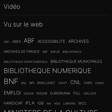
Vidéo
Vu sur le web
ABF
ARCHIVES
ACCESSIBILITE
ABES
ABD
ARCHIVES DE FRANCE
BBF
BIB'LIB
BIBLIOFRANCE
BIBLIOTHEQUE MUNICIPALES
BIBLIOTHEQUE DEPARTEMENTALE
BIBLIOTHEQUE NUMERIQUE
BNF
CNL
BPI
BRAILLENET
CNRS
BNL
CNFPT
DGMIC
EMPLOI
FILL
EUROPEANA
ENSSIB
GALLICA
ENNSIB
IFLA
HANDICAP
IGB
MCC
INA
INSA
LIBRAIRIE