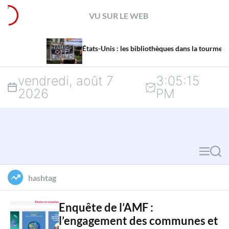
S
VU SUR LE WEB
k
La 
i
États-Unis : les bibliothèques dans la tourmente
men
p
vendredi, août 7
3
:
05
:
16
t
2026
PM
o
c
o
M
S
n
e
e
hashtag
n
a
t
u
r
Enquête de l’AMF :
e
l’engagement des communes et
c