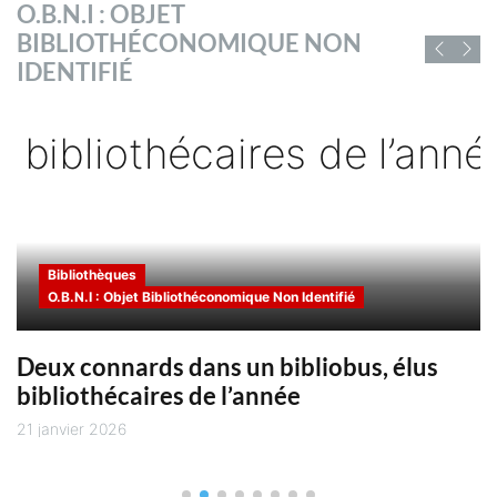
TOUTES LES OFFRES
O.B.N.I : OBJET
s
BIBLIOTHÉCONOMIQUE NON
D'EMPLOI DE
IDENTIFIÉ
CHIFFRES ET RAPPORTS
BIBLIOFRANCE
sé
Vous trouverez ici des chiffres et
des rapports sur la lecture publique
Vous trouverez ici les offres
s
et les bibliothèques ainsi que sur la
d'emploi en cours des employeurs
utilisant Bibliofrance pour recruter
Chaïne du livre
Bibliothèques
O.B.N.I : Objet Bibliothéconomique Non Identifié
Deux connards dans un bibliobus, élus
bibliothécaires de l’année
21 janvier 2026