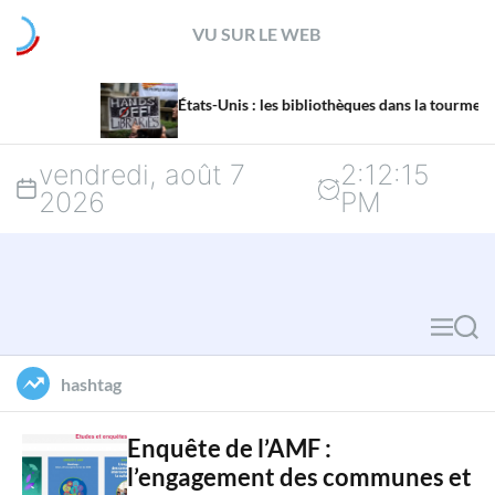
S
VU SUR LE WEB
k
La m
i
États-Unis : les bibliothèques dans la tourmente
mena
p
vendredi, août 7
2
:
12
:
16
t
2026
PM
o
c
o
M
S
n
e
e
hashtag
n
a
t
u
r
Enquête de l’AMF :
e
l’engagement des communes et
c