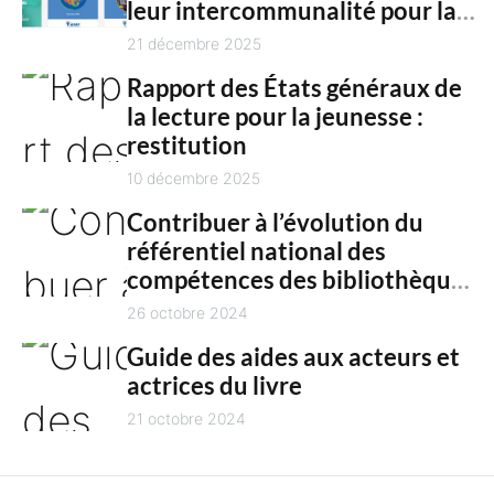
n
leur intercommunalité pour la
h
culture en 2025
21 décembre 2025
t
Rapport des États généraux de
la lecture pour la jeunesse :
restitution
10 décembre 2025
Contribuer à l’évolution du
référentiel national des
compétences des bibliothèques
territoriales
26 octobre 2024
Guide des aides aux acteurs et
actrices du livre
21 octobre 2024