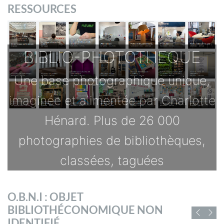
RESSOURCES
BIBLIO-PHOTOTHEQUE
Une base photographique unique,
imaginée et alimentée par Charlotte
Hénard. Plus de 26 000
photographies de bibliothèques,
classées, taguées
TOUTES LES OFFRES
O.B.N.I : OBJET
s
BIBLIOTHÉCONOMIQUE NON
D'EMPLOI DE
IDENTIFIÉ