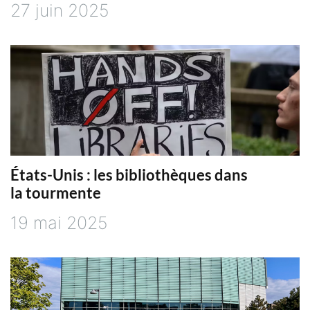
27 juin 2025
a
r
t
i
c
États-Unis : les bibliothèques dans
la tourmente
l
19 mai 2025
e