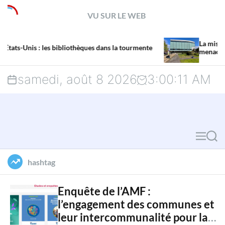
S
VU SUR LE WEB
k
La mission de la Grande Biblio
i
othèques dans la tourmente
menacée par un projet d’Hydro
p
samedi, août 8 2026
3
:
00
:
13
AM
t
o
c
M
S
o
e
e
hashtag
n
n
a
u
r
t
Enquête de l’AMF :
l’engagement des communes et
c
e
leur intercommunalité pour la
h