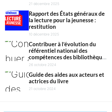
n
culture en 2025
21 décembre 2025
t
Rapport des États généraux de
la lecture pour la jeunesse :
restitution
10 décembre 2025
Contribuer à l’évolution du
référentiel national des
compétences des bibliothèques
territoriales
26 octobre 2024
Guide des aides aux acteurs et
actrices du livre
21 octobre 2024