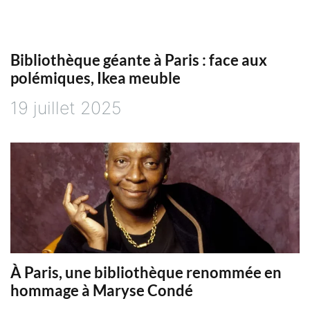
a
t
Bibliothèque géante à Paris : face aux
i
polémiques, Ikea meuble
19 juillet 2025
o
n
d
e
l
À Paris, une bibliothèque renommée en
hommage à Maryse Condé
’