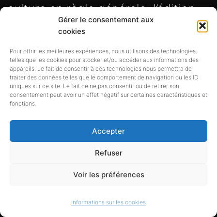
culture en règle générale, l’édition,
Gérer le consentement aux
l’Internet, les TIC, les sciences
cookies
exactes, les sciences
Pour offrir les meilleures expériences, nous utilisons des technologies
telles que les cookies pour stocker et/ou accéder aux informations des
humaines,etc.. Notre
appareils. Le fait de consentir à ces technologies nous permettra de
traiter des données telles que le comportement de navigation ou les ID
questionnement est trans-
uniques sur ce site. Le fait de ne pas consentir ou de retirer son
consentement peut avoir un effet négatif sur certaines caractéristiques et
professionnel, multimédia, curieux
fonctions.
des autres et ouvert sur notre
Accepter
monde en mutation. Le métier de
Refuser
bibliothécaire est transversal dans
Voir les préférences
ses retombées culturelles,
éducationnelles, formatrices et
Informations sur les cookies