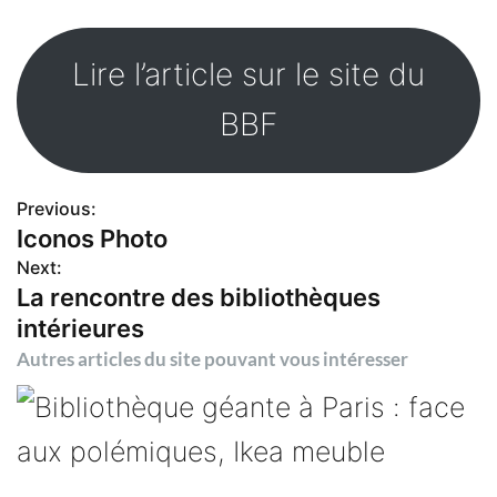
Lire l’article sur le site du
BBF
Previous:
N
Iconos Photo
Next:
a
La rencontre des bibliothèques
intérieures
v
Autres articles du site pouvant vous intéresser
i
g