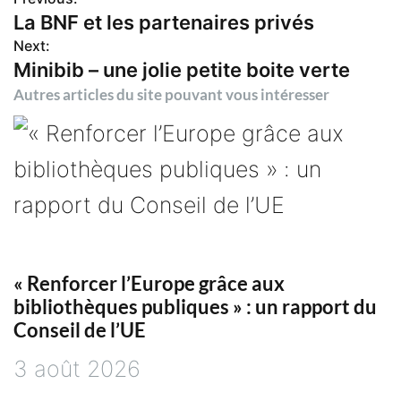
N
La BNF et les partenaires privés
Next:
a
Minibib – une jolie petite boite verte
v
Autres articles du site pouvant vous intéresser
i
g
a
t
« Renforcer l’Europe grâce aux
bibliothèques publiques » : un rapport du
i
Conseil de l’UE
3 août 2026
o