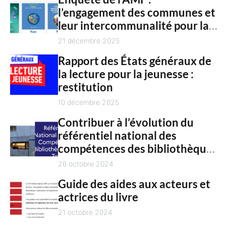
n
l’engagement des communes et
c
t
leur intercommunalité pour la
h
culture en 2025
21 décembre 2025
Rapport des États généraux de
la lecture pour la jeunesse :
restitution
10 décembre 2025
Contribuer à l’évolution du
référentiel national des
compétences des bibliothèques
territoriales
26 octobre 2024
Guide des aides aux acteurs et
actrices du livre
21 octobre 2024