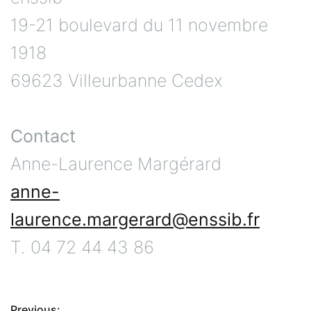
19-21 boulevard du 11 novembre
1918
69623 Villeurbanne Cedex
Contact
Anne-Laurence Margérard
anne-
laurence.margerard@enssib.fr
T. 04 72 44 43 86
Previous: