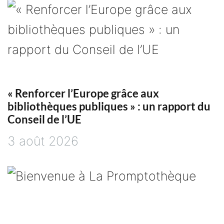
i
g
a
t
« Renforcer l’Europe grâce aux
i
bibliothèques publiques » : un rapport du
Conseil de l’UE
o
3 août 2026
n
d
e