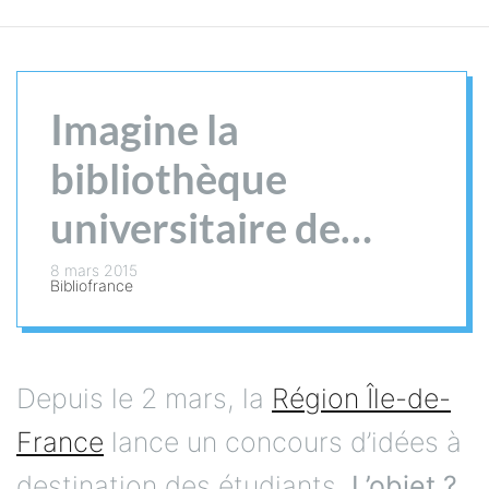
Imagine la
bibliothèque
universitaire de
demain
8 mars 2015
Bibliofrance
Depuis le 2 mars, la
Région Île-de-
France
lance un concours d’idées à
destination des étudiants.
L’objet ?