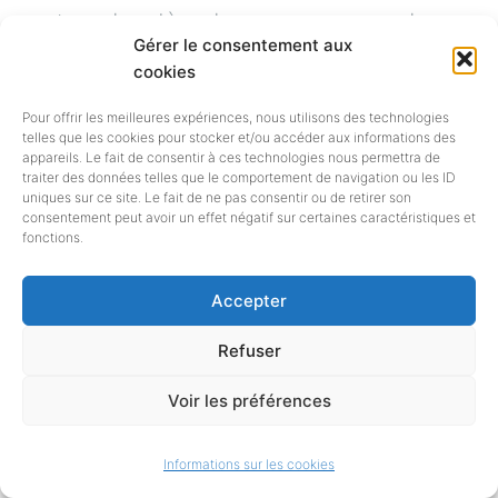
met en lumière leur propre analyse
Gérer le consentement aux
de leurs forces et fragilités. L’étude,
cookies
sa synthèse et une infographie
Pour offrir les meilleures expériences, nous utilisons des technologies
telles que les cookies pour stocker et/ou accéder aux informations des
dédiée sont téléchargeables ci-
appareils. Le fait de consentir à ces technologies nous permettra de
traiter des données telles que le comportement de navigation ou les ID
dessous. 2023 Etude petits et
uniques sur ce site. Le fait de ne pas consentir ou de retirer son
consentement peut avoir un effet négatif sur certaines caractéristiques et
fonctions.
moyens éditeurs vf.pdf pdf – 13 Mo
2023 Etude petits et moyens
Accepter
éditeurs – Synthèse vf.pdf pdf –
Refuser
883
[en savoir plus…]
Voir les préférences
Informations sur les cookies