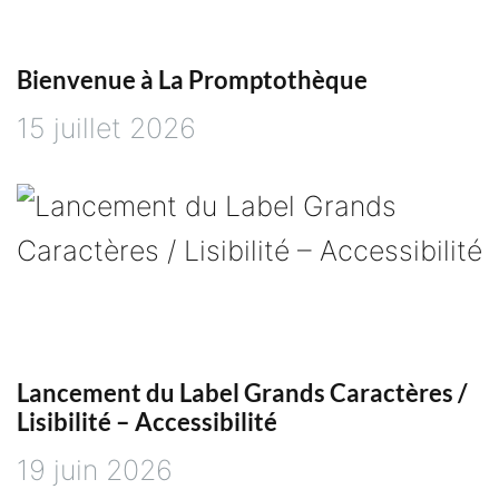
l
Bienvenue à La Promptothèque
’
15 juillet 2026
a
r
t
i
c
Lancement du Label Grands Caractères /
Lisibilité – Accessibilité
l
19 juin 2026
e