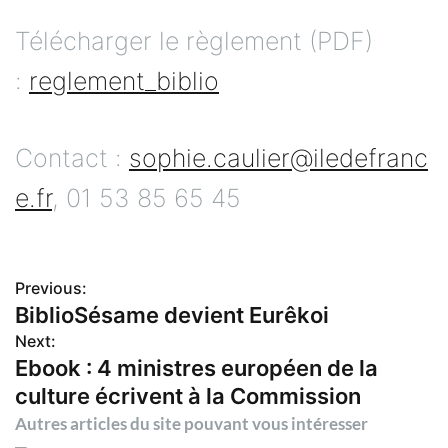
Télécharger le règlement (PDF)
:
reglement_biblio
Contact :
sophie.caulier@iledefranc
e.fr
, 01 53 85 65 45
Previous:
N
BiblioSésame devient Eurêkoi
Next:
a
Ebook : 4 ministres européen de la
culture écrivent à la Commission
v
Autres articles du site pouvant vous intéresser