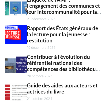
n
l’engagement des communes et
c
t
leur intercommunalité pour la
h
culture en 2025
21 décembre 2025
Rapport des États généraux de
la lecture pour la jeunesse :
restitution
10 décembre 2025
Contribuer à l’évolution du
référentiel national des
compétences des bibliothèques
territoriales
26 octobre 2024
Guide des aides aux acteurs et
actrices du livre
21 octobre 2024