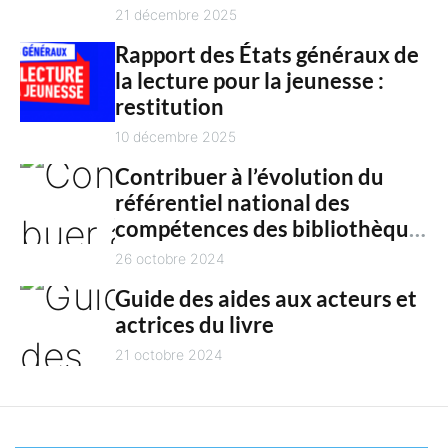
n
culture en 2025
21 décembre 2025
t
Rapport des États généraux de
la lecture pour la jeunesse :
restitution
10 décembre 2025
Contribuer à l’évolution du
référentiel national des
compétences des bibliothèques
territoriales
26 octobre 2024
Guide des aides aux acteurs et
actrices du livre
21 octobre 2024