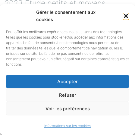
2023 Etude petits et moyens
Gérer le consentement aux
éditeurs – Synthèse vf.pdf pdf –
cookies
883
[en savoir plus…]
Pour offrir les meilleures expériences, nous utilisons des technologies
telles que les cookies pour stocker et/ou accéder aux informations des
appareils. Le fait de consentir à ces technologies nous permettra de
traiter des données telles que le comportement de navigation ou les ID
uniques sur ce site. Le fait de ne pas consentir ou de retirer son
consentement peut avoir un effet négatif sur certaines caractéristiques et
ACCES RAPIDE A CERTAINES
fonctions.
RESSOURCES
Accepter
Refuser
BIBLIO-PHOTOTHEQUE
Voir les préférences
Une base photographique unique,
imaginée et alimentée par Charlotte
Informations sur les cookies