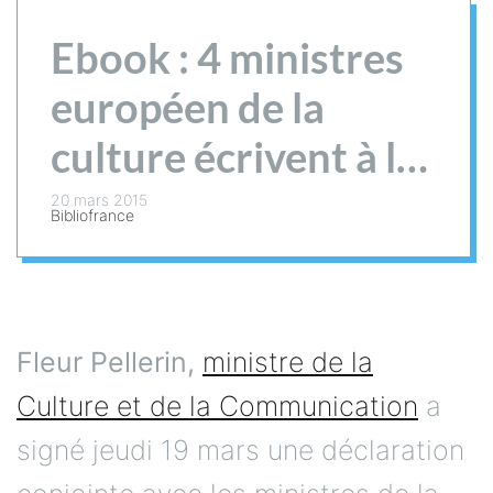
Ebook : 4 ministres
européen de la
culture écrivent à la
Commission
20 mars 2015
Bibliofrance
F
leur Pellerin,
ministre de la
Culture et de la Communication
a
signé jeudi 19 mars une déclaration