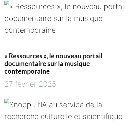
n
d
e
l
« Ressources », le nouveau portail
documentaire sur la musique
’
contemporaine
a
27 février 2025
r
t
i