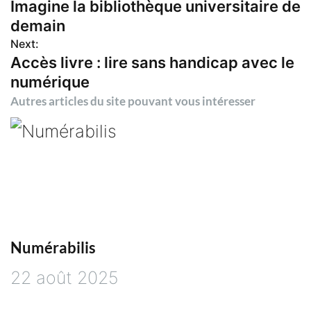
Imagine la bibliothèque universitaire de
demain
a
Next:
Accès livre : lire sans handicap avec le
v
numérique
i
Autres articles du site pouvant vous intéresser
g
a
t
i
Numérabilis
22 août 2025
o