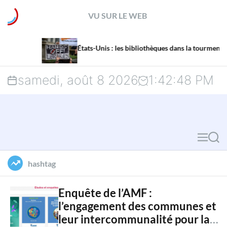
S
VU SUR LE WEB
k
La m
i
États-Unis : les bibliothèques dans la tourmente
mena
p
samedi, août 8 2026
1
:
42
:
49
PM
t
o
c
M
S
o
e
e
hashtag
n
n
a
u
r
t
Enquête de l’AMF :
l’engagement des communes et
c
e
leur intercommunalité pour la
h