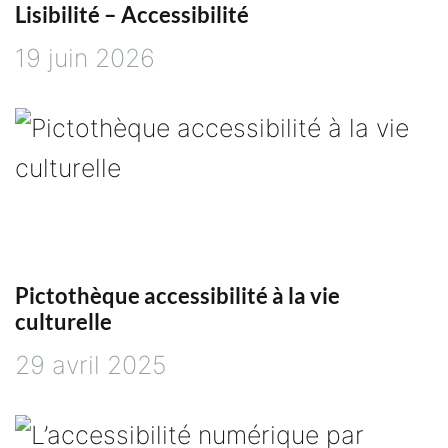
Lisibilité – Accessibilité
i
19 juin 2026
o
n
d
e
Pictothèque accessibilité à la vie
l
culturelle
’
29 avril 2025
a