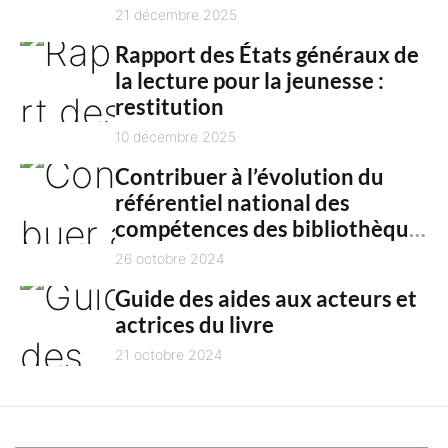
n
culture en 2025
21 décembre 2025
t
Rapport des États généraux de
la lecture pour la jeunesse :
restitution
10 décembre 2025
Contribuer à l’évolution du
référentiel national des
compétences des bibliothèques
territoriales
26 octobre 2024
Guide des aides aux acteurs et
actrices du livre
21 octobre 2024