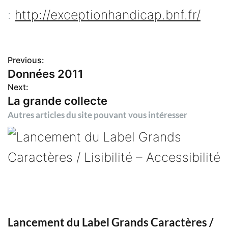
:
http://exceptionhandicap.bnf.fr/
Previous:
N
Données 2011
Next:
a
La grande collecte
v
Autres articles du site pouvant vous intéresser
i
g
a
t
Lancement du Label Grands Caractères /