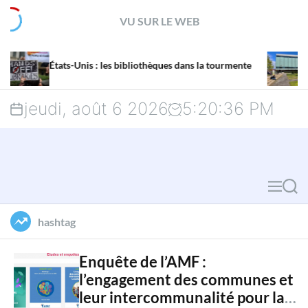
S
VU SUR LE WEB
k
La mission de la 
i
is : les bibliothèques dans la tourmente
menacée par un p
p
jeudi, août 6 2026
5
:
20
:
37
PM
t
o
c
M
S
o
e
e
hashtag
n
n
a
u
r
t
Enquête de l’AMF :
l’engagement des communes et
c
e
leur intercommunalité pour la
h