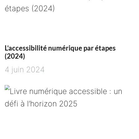
r
t
i
L’accessibilité numérique par étapes
c
(2024)
l
4 juin 2024
e