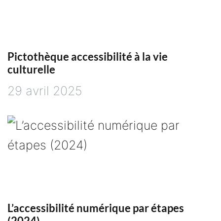
e
l
Pictothèque accessibilité à la vie
’
culturelle
a
29 avril 2025
r
t
i
c
L’accessibilité numérique par étapes
l
(2024)