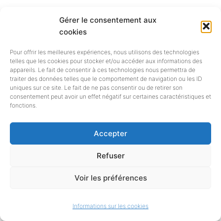
et actrices du livre et les
Gérer le consentement aux
cookies
institutions en région, les SRL
occupent un espace privilégié
Pour offrir les meilleures expériences, nous utilisons des technologies
telles que les cookies pour stocker et/ou accéder aux informations des
appareils. Le fait de consentir à ces technologies nous permettra de
d’observation de la filière dans les
traiter des données telles que le comportement de navigation ou les ID
uniques sur ce site. Le fait de ne pas consentir ou de retirer son
territoires. C’est le fruit de cette
consentement peut avoir un effet négatif sur certaines caractéristiques et
fonctions.
observation qu’elles mettent en
commun
[en savoir plus…]
Accepter
Refuser
Voir les préférences
Informations sur les cookies