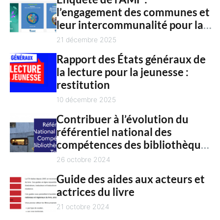
n
l’engagement des communes et
c
t
leur intercommunalité pour la
h
culture en 2025
21 décembre 2025
Rapport des États généraux de
la lecture pour la jeunesse :
restitution
10 décembre 2025
Contribuer à l’évolution du
référentiel national des
compétences des bibliothèques
territoriales
26 octobre 2024
Guide des aides aux acteurs et
actrices du livre
21 octobre 2024