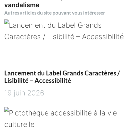
vandalisme
i
Autres articles du site pouvant vous intéresser
g
a
t
i
Lancement du Label Grands Caractères /
Lisibilité – Accessibilité
o
19 juin 2026
n
d