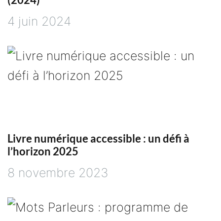
e
4 juin 2024
Livre numérique accessible : un défi à
l’horizon 2025
8 novembre 2023