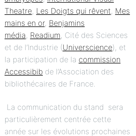
Theatre
,
Les Doigts qui rêvent
,
Mes
mains en or
,
Benjamins
média
,
Readium
, Cité des Sciences
et de l’Industrie (
Universcience
), et
la participation de la
commission
Accessibib
de l’Association des
bibliothécaires de France.
La communication du stand sera
particulièrement centrée cette
année sur les évolutions prochaines