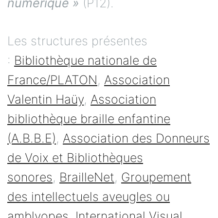
numérique »
(P12).
Les structures présentes
:
Bibliothèque nationale de
France/PLATON
,
Association
Valentin Haüy
,
Association
bibliothèque braille enfantine
(A.B.B.E)
,
Association des Donneurs
de Voix et Bibliothèques
sonores
,
BrailleNet
,
Groupement
des intellectuels aveugles ou
amblyopes
,
International Visual