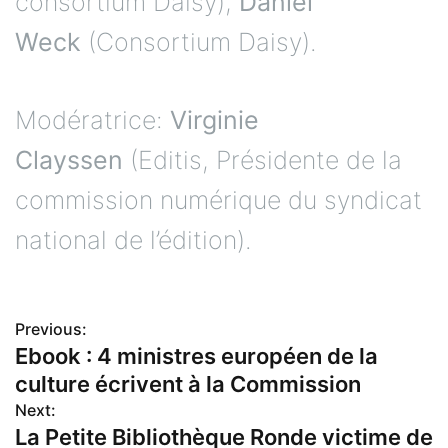
consortium Daisy),
Daniel
Weck
(Consortium Daisy).
Modératrice:
Virginie
Clayssen
(Editis, Présidente de la
commission numérique du syndicat
national de l’édition).
Previous:
N
Ebook : 4 ministres européen de la
culture écrivent à la Commission
a
Next:
La Petite Bibliothèque Ronde victime de
v