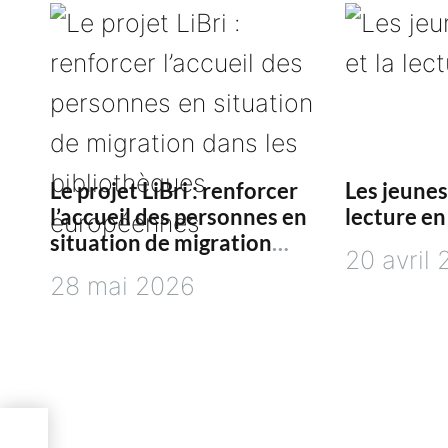
o
n
d
e
Le projet LiBri : renforcer
Les jeunes
l’accueil des personnes en
lecture e
l
situation de migration
20 avril
dans les bibliothèques
’
28 mai 2026
européennes
a
r
t