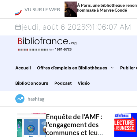
S
À Paris, une bibliothèque renommée en
VU SUR LE WEB
hommage à Maryse Condé
k
jeudi, août 6 2026
1
:
06
:
08
AM
i
p
t
o
Accueil
Offres d’emplois en Bibliothèques
Publier 
c
BiblioConcours
Podcast
Vidéo
o
hashtag
n
t
Enquête de l’AMF :
l’engagement des
e
communes et leur