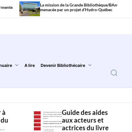
La mission de la Grande Bibliothèque/BAnQ
Li
menacée par un projet d’Hydro-Québec
so
nuaire
A lire
Devenir Bibliothécaire
S
e
a
r
 à
Guide des aides
c
 du
aux acteurs et
h
actrices du livre