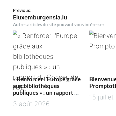
Previous:
N
Eluxemburgensia.lu
Autres articles du site pouvant vous intéresser
a
v
i
g
« Renforcer l’Europe grâce
Bienvenue
a
aux bibliothèques
Promptot
publiques » : un rapport du
t
15 juille
Conseil de l’UE
3 août 2026
i