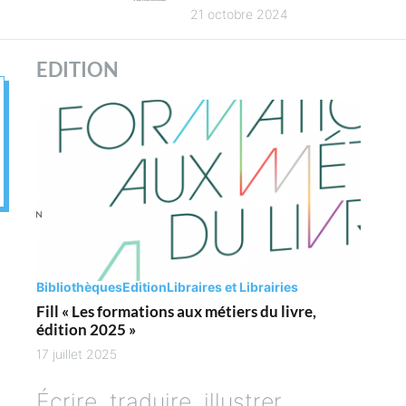
es
4
21 octobre 2024
es des
ues
EDITION
es
Bibliothèques
Edition
Libraires et Librairies
Fill « Les formations aux métiers du livre,
édition 2025 »
17 juillet 2025
Écrire, traduire, illustrer,