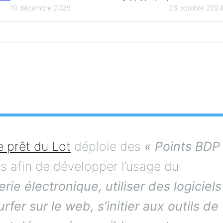
jeunesse :
national d
10 décembre 2025
26 octobre 202
restitution
compétenc
bibliothèq
territorial
 prêt du Lot
déploie des
« Points BDP
s afin de développer l’usage du
ie électronique, utiliser des logiciels
fer sur le web, s’initier aux outils de