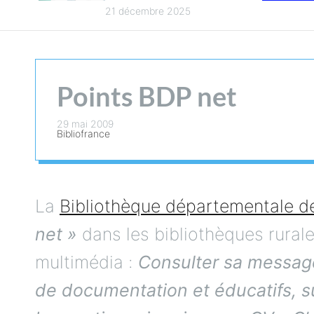
n
intercommunalité
21 décembre 2025
pour la culture en
t
2025
Points BDP net
29 mai 2009
Bibliofrance
La
Bibliothèque départementale de
net »
dans les bibliothèques rurale
multimédia :
Consulter sa messager
de documentation et éducatifs, sur