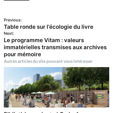
Previous:
N
Table ronde sur l’écologie du livre
Next:
a
Le programme Vitam : valeurs
immatérielles transmises aux archives
v
pour mémoire
i
Autres articles du site pouvant vous intéresser
g
a
t