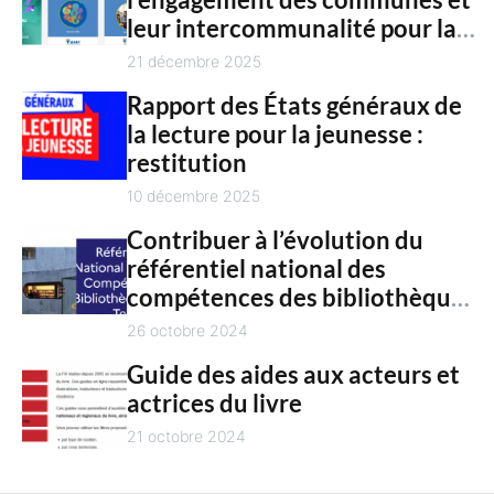
c
n
leur intercommunalité pour la
h
t
culture en 2025
21 décembre 2025
Rapport des États généraux de
la lecture pour la jeunesse :
restitution
10 décembre 2025
Contribuer à l’évolution du
référentiel national des
compétences des bibliothèques
territoriales
26 octobre 2024
Guide des aides aux acteurs et
actrices du livre
21 octobre 2024