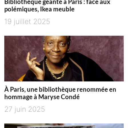
i
Bibliothèque géante à Paris : face aux
polémiques, Ikea meuble
o
19 juillet 2025
n
d
e
l
À Paris, une bibliothèque renommée en
’
hommage à Maryse Condé
a
27 juin 2025
r