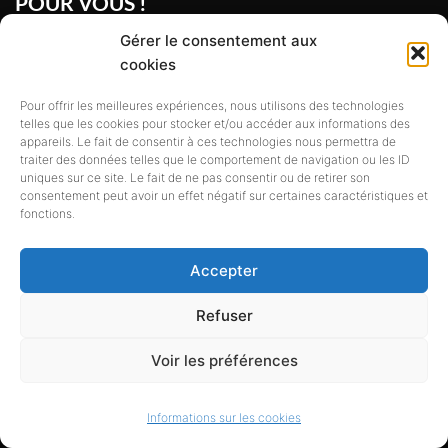
POUR VOUS !
Gérer le consentement aux
L’objet premier de ce site est les
cookies
bibliothèques, ainsi que tous les
Pour offrir les meilleures expériences, nous utilisons des technologies
telles que les cookies pour stocker et/ou accéder aux informations des
acteurs de la chaîne du Livre.
Mais
appareils. Le fait de consentir à ces technologies nous permettra de
traiter des données telles que le comportement de navigation ou les ID
conscient de l’impossibilité, et de
uniques sur ce site. Le fait de ne pas consentir ou de retirer son
consentement peut avoir un effet négatif sur certaines caractéristiques et
fonctions.
l’inefficacité, d’une réflexion en vase
clos (sites de bibliothécaires pour
Accepter
des bibliothécaires), nous abordons
Refuser
des thématiques transversales : La
Voir les préférences
culture en règle générale, l’édition,
l’Internet, les TIC, les sciences
Informations sur les cookies