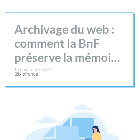
Archivage du web :
comment la BnF
préserve la mémoire
de l’Internet
10 novembre 2023
Bibliofrance
français