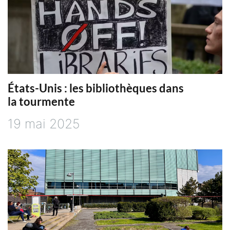
t
i
c
États-Unis : les bibliothèques dans
l
la tourmente
e
19 mai 2025