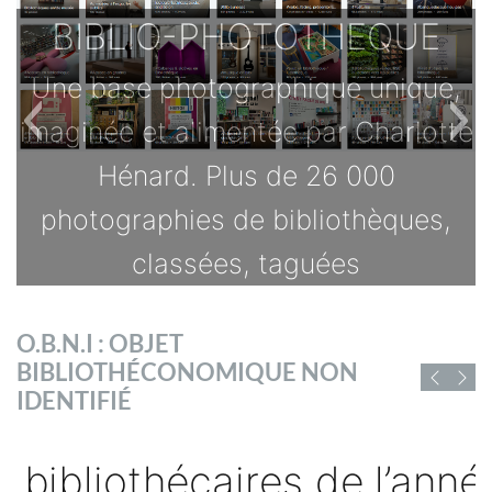
BIBLIO-PHOTOTHEQUE
Une base photographique unique,
imaginée et alimentée par Charlotte
Hénard. Plus de 26 000
photographies de bibliothèques,
classées, taguées
TOUTES LES OFFRES
O.B.N.I : OBJET
s
BIBLIOTHÉCONOMIQUE NON
D'EMPLOI DE
IDENTIFIÉ
CHIFFRES ET RAPPORTS
BIBLIOFRANCE
sé
Vous trouverez ici des chiffres et