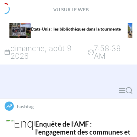
S
VU SUR LE WEB
k
La mission d
i
ts-Unis : les bibliothèques dans la tourmente
menacée par 
p
dimanche, août 9
7
:
58
:
40
t
2026
AM
o
c
o
M
S
n
e
e
hashtag
n
a
t
u
r
Enquête de l’AMF :
e
l’engagement des communes et
c