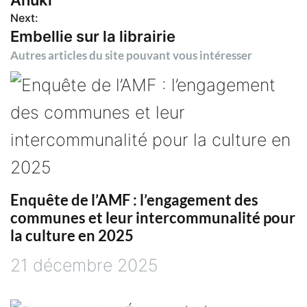
v
Next:
Embellie sur la librairie
i
Autres articles du site pouvant vous intéresser
g
a
t
i
Enquête de l’AMF : l’engagement des
communes et leur intercommunalité pour
o
la culture en 2025
21 décembre 2025
n