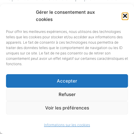
!Vous y trouverez les formations
Gérer le consentement aux
cookies
disponibles dans votre région,
classées par niveaude diplôme.
[en
Pour offrir les meilleures expériences, nous utilisons des technologies
telles que les cookies pour stocker et/ou accéder aux informations des
appareils. Le fait de consentir à ces technologies nous permettra de
savoir plus…]
traiter des données telles que le comportement de navigation ou les ID
uniques sur ce site. Le fait de ne pas consentir ou de retirer son
consentement peut avoir un effet négatif sur certaines caractéristiques et
fonctions.
Accepter
Refuser
Voir les préférences
Informations sur les cookies
Bibliothèques
Edition