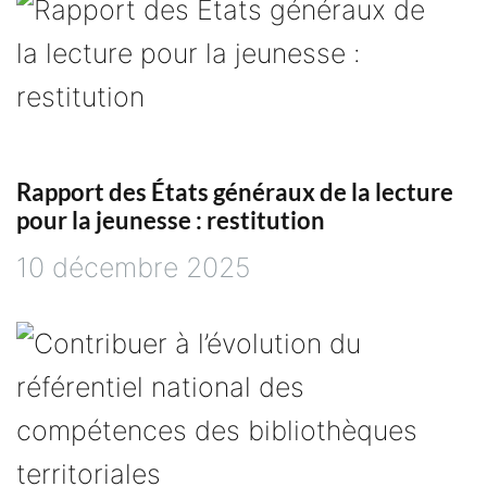
d
e
l
’
Rapport des États généraux de la lecture
pour la jeunesse : restitution
a
10 décembre 2025
r
t
i
c