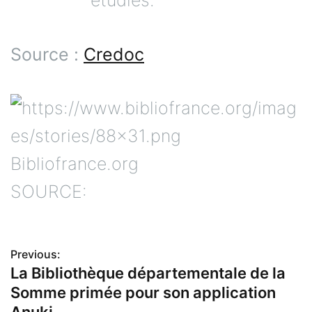
étudiés.
Source :
Credoc
Bibliofrance.org
SOURCE:
Previous:
N
La Bibliothèque départementale de la
Somme primée pour son application
a
Anuki