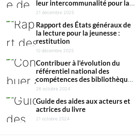
n
leur intercommunalité pour la
h
culture en 2025
21 décembre 2025
t
Rapport des États généraux de
la lecture pour la jeunesse :
restitution
10 décembre 2025
Contribuer à l’évolution du
référentiel national des
compétences des bibliothèques
territoriales
26 octobre 2024
Guide des aides aux acteurs et
actrices du livre
21 octobre 2024