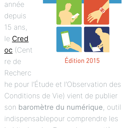
année
depuis
15 ans,
le
Cred
oc
(Cent
re de
Recherc
he pour l’Étude et l’Observation des
Conditions de Vie) vient de publier
son
baromètre du numérique
, outil
indispensablepour comprendre les