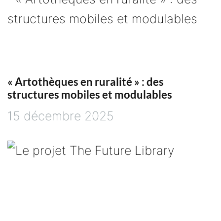
r
t
i
« Artothèques en ruralité » : des
structures mobiles et modulables
c
15 décembre 2025
l
e