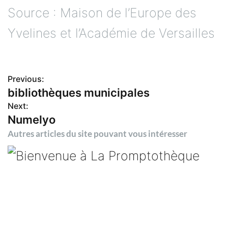
Source : Maison de l’Europe des
Yvelines et l’Académie de Versailles
Previous:
N
bibliothèques municipales
Next:
a
Numelyo
v
Autres articles du site pouvant vous intéresser
i
g
a