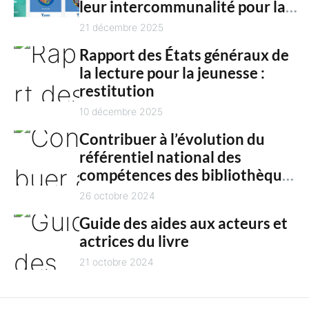
n
leur intercommunalité pour la
h
culture en 2025
21 décembre 2025
t
Rapport des États généraux de
la lecture pour la jeunesse :
restitution
10 décembre 2025
Contribuer à l’évolution du
référentiel national des
compétences des bibliothèques
territoriales
26 octobre 2024
Guide des aides aux acteurs et
actrices du livre
21 octobre 2024