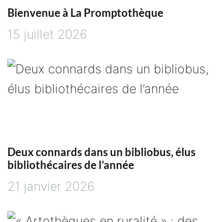
t
Bienvenue à La Promptothèque
15 juillet 2026
i
o
n
d
e
Deux connards dans un bibliobus, élus
bibliothécaires de l’année
l
21 janvier 2026
’
a