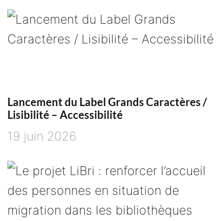
t
i
c
l
Lancement du Label Grands Caractères /
e
Lisibilité – Accessibilité
19 juin 2026