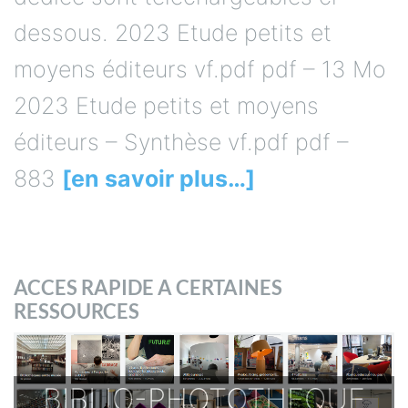
dessous. 2023 Etude petits et
moyens éditeurs vf.pdf pdf – 13 Mo
2023 Etude petits et moyens
éditeurs – Synthèse vf.pdf pdf –
883
[en savoir plus…]
ACCES RAPIDE A CERTAINES
RESSOURCES
BIBLIO-PHOTOTHEQUE