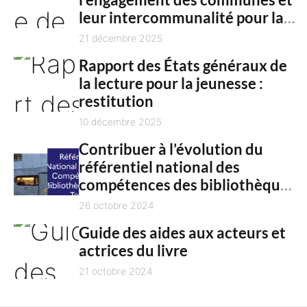
c
n
leur intercommunalité pour la
h
t
culture en 2025
21 décembre 2025
Rapport des États généraux de
la lecture pour la jeunesse :
restitution
10 décembre 2025
Contribuer à l’évolution du
référentiel national des
compétences des bibliothèques
territoriales
26 octobre 2024
Guide des aides aux acteurs et
actrices du livre
21 octobre 2024