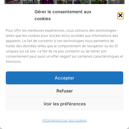
Une base photographique unique,
Gérer le consentement aux
cookies
imaginée et alimentée par Charlotte
Pour offrir les meilleures expériences, nous utilisons des technologies
Hénard. Plus de 26 000
telles que les cookies pour stocker et/ou accéder aux informations des
appareils. Le fait de consentir à ces technologies nous permettra de
photographies de bibliothèques,
traiter des données telles que le comportement de navigation ou les ID
uniques sur ce site. Le fait de ne pas consentir ou de retirer son
classées, taguées
consentement peut avoir un effet négatif sur certaines caractéristiques et
fonctions.
TOUTES LES OFFRES
O.B.N.I : OBJET
s
Accepter
BIBLIOTHÉCONOMIQUE NON
D'EMPLOI DE
Refuser
IDENTIFIÉ
CHIFFRES ET RAPPORTS
Voir les préférences
BIBLIOFRANCE
sé
Vous trouverez ici des chiffres et
des rapports sur la lecture publique
Vous trouverez ici les offres
Informations sur les cookies