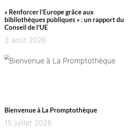
o
« Renforcer l’Europe grâce aux
bibliothèques publiques » : un rapport du
n
Conseil de l’UE
3 août 2026
d
e
l
’
a
Bienvenue à La Promptothèque
r
15 juillet 2026