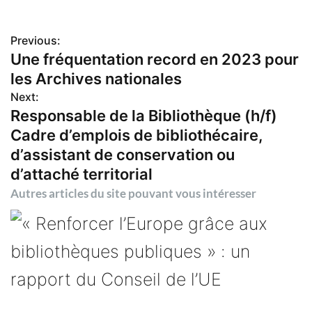
Previous:
N
Une fréquentation record en 2023 pour
les Archives nationales
a
Next:
Responsable de la Bibliothèque (h/f)
v
Cadre d’emplois de bibliothécaire,
i
d’assistant de conservation ou
d’attaché territorial
g
Autres articles du site pouvant vous intéresser
a
t
i