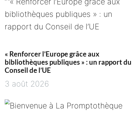
t
i
o
« Renforcer l’Europe grâce aux
n
bibliothèques publiques » : un rapport du
Conseil de l’UE
d
3 août 2026
e
l
’