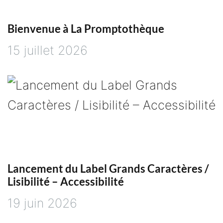
a
r
Bienvenue à La Promptothèque
15 juillet 2026
t
i
c
l
e
Lancement du Label Grands Caractères /
Lisibilité – Accessibilité
19 juin 2026