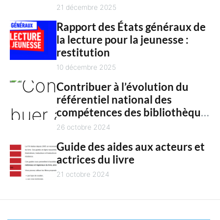
n
culture en 2025
21 décembre 2025
t
Rapport des États généraux de
la lecture pour la jeunesse :
restitution
10 décembre 2025
Contribuer à l’évolution du
référentiel national des
compétences des bibliothèques
territoriales
26 octobre 2024
Guide des aides aux acteurs et
actrices du livre
21 octobre 2024