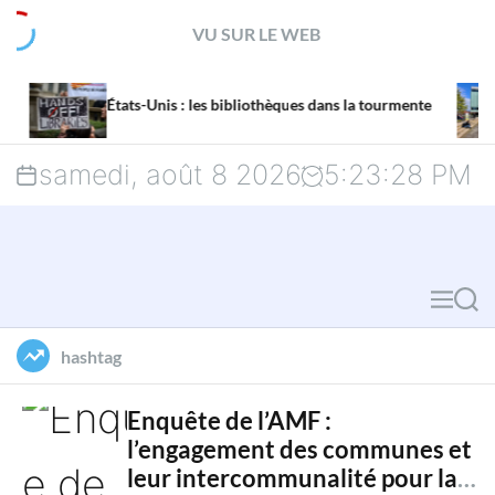
S
VU SUR LE WEB
k
La mission de
i
s-Unis : les bibliothèques dans la tourmente
menacée par u
p
samedi, août 8 2026
5
:
23
:
29
PM
t
o
c
M
S
o
e
e
hashtag
n
n
a
u
r
t
Enquête de l’AMF :
l’engagement des communes et
c
e
leur intercommunalité pour la
h