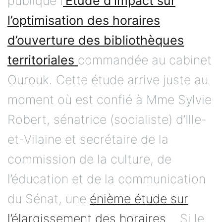
publique l
’Étude d’impact sur
l’optimisation des horaires
d’ouverture des bibliothèques
territoriales
commandée au cabinet
Ourouk. Cette étude arrive juste au
moment où est confié à Mme Sylvie
Robert, sénatrice (socialiste) d’Ille-
et-Vilaine et secrétaire de la
commission de la culture, de
l’éducation et de la communication
du Sénat, une
énième étude sur
l’élargissement des horaires
… Si le