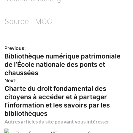
Source : MCC
Previous:
N
Bibliothèque numérique patrimoniale
de l’École nationale des ponts et
a
chaussées
v
Next:
Charte du droit fondamental des
i
citoyens à accéder et à partager
l’information et les savoirs par les
g
bibliothèques
Autres articles du site pouvant vous intéresser
a