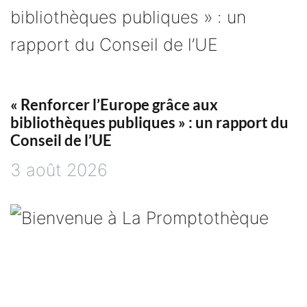
a
t
i
« Renforcer l’Europe grâce aux
o
bibliothèques publiques » : un rapport du
Conseil de l’UE
n
3 août 2026
d
e
l
’