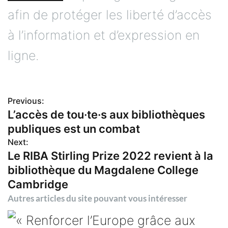
afin de protéger les liberté d’accès
à l’information et d’expression en
ligne.
Previous:
N
L’accès de tou·te·s aux bibliothèques
publiques est un combat
a
Next:
Le RIBA Stirling Prize 2022 revient à la
v
bibliothèque du Magdalene College
i
Cambridge
Autres articles du site pouvant vous intéresser
g