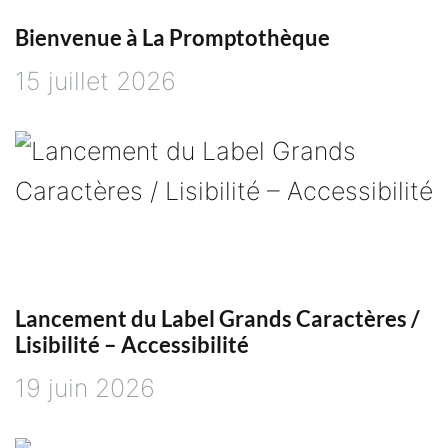
a
Bienvenue à La Promptothèque
15 juillet 2026
r
t
i
c
l
Lancement du Label Grands Caractères /
Lisibilité – Accessibilité
e
19 juin 2026