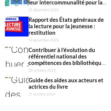
n
leur intercommunalité pour la
h
culture en 2025
21 décembre 2025
t
Rapport des États généraux de
la lecture pour la jeunesse :
restitution
10 décembre 2025
Contribuer à l’évolution du
référentiel national des
compétences des bibliothèques
territoriales
26 octobre 2024
Guide des aides aux acteurs et
actrices du livre
21 octobre 2024