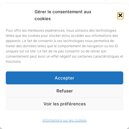
ouvre pour l’ensemble des
Gérer le consentement aux
établissements à mission
cookies
d’enseignement supérieur et de
Pour offrir les meilleures expériences, nous utilisons des technologies
telles que les cookies pour stocker et/ou accéder aux informations des
recherche le service de publication
appareils. Le fait de consentir à ces technologies nous permettra de
traiter des données telles que le comportement de navigation ou les ID
uniques sur ce site. Le fait de ne pas consentir ou de retirer son
en accès ouvert sans frais
consentement peut avoir un effet négatif sur certaines caractéristiques et
fonctions.
supplémentaires pour les auteurs
dans la majorité des revues Elsevier
Accepter
hybrides ou entièrement en accès
Refuser
ouvert. Le marché porté par
Voir les préférences
l’Abes compte 241 établissements
Informations sur les cookies
abonnés, parmi lesquels 44 à titre