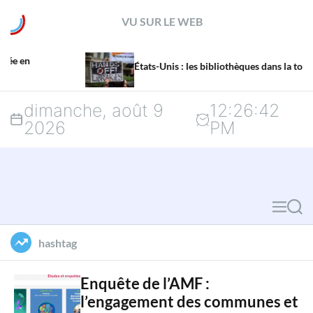
S
VU SUR LE WEB
k
i
États-Unis : les bibliothèques dans la tourmente
p
dimanche, août 9
12
:
26
:
43
t
2026
PM
o
c
o
M
S
n
e
e
hashtag
n
a
t
u
r
Enquête de l’AMF :
e
l’engagement des communes et
c