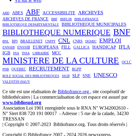
Vu sur le web
ABF
ARCHIVES
ACCESSIBILITE
ABES
ABD
ARCHIVES DE FRANCE
BBF
BIB'LIB
BIBLIOFRANCE
BIBLIOTHEQUE MUNICIPALES
BIBLIOTHEQUE DEPARTEMENTALE
BNF
BIBLIOTHEQUE NUMERIQUE
CNL
EMPLOI
BPI
BRAILLENET
CNRS
BNL
CNFPT
DGMIC
IFLA
FILL
HANDICAP
EUROPEANA
ENSSIB
GALLICA
ENNSIB
IGB
MCC
INA
INSA
LIBRAIRIE
MINISTERE DE LA CULTURE
OCLC
RECRUTEMENT
QUEBEC
RGPP
PNB
UNESCO
SLF
SNE
ROLE SOCIAL DES BIBLIOTHEQUES
SIGB
VALENTIN HAUY
Ce site est une réalisation de
Bibliofrance.org
, site coopératif de
bibliothécaires | La commercialisation de cet espace est assuré par
www.bibliosud.org
Association Loi 1901 enregistrée sous le RNA N° W342002610 -
N° Siret 838 720 191 00017 - Adresse : 5 rue de la calade, 34230
TRESSAN
| Copyright © 2007-2023 Bibliofrance.org. Tous droits réservés |
Copyright © Bibliofrance 2007 - 2024 2026 newsxpress.