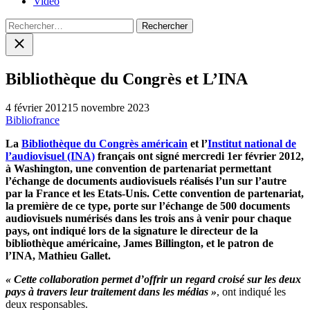
Vidéo
Rechercher :
Close
search
Bibliothèque du Congrès et L’INA
4 février 2012
15 novembre 2023
Bibliofrance
La
Bibliothèque du Congrès américain
et l’
Institut national de
l’audiovisuel (INA)
français ont signé mercredi 1er février 2012,
à Washington, une convention de partenariat permettant
l’échange de documents audiovisuels réalisés l’un sur l’autre
par la France et les Etats-Unis. Cette convention de partenariat,
la première de ce type, porte sur l’échange de 500 documents
audiovisuels numérisés dans les trois ans à venir pour chaque
pays, ont indiqué lors de la signature le directeur de la
bibliothèque américaine, James Billington, et le patron de
l’INA, Mathieu Gallet.
« Cette collaboration permet d’offrir un regard croisé sur les deux
pays à travers leur traitement dans les médias »
, ont indiqué les
deux responsables.