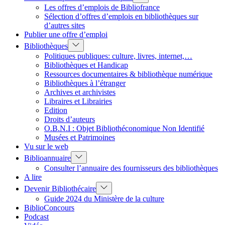
sub
Les offres d’emplois de Bibliofrance
menu
Sélection d’offres d’emplois en bibliothèques sur
d’autres sites
Publier une offre d’emploi
Show
Bibliothèques
sub
Politiques publiques: culture, livres, internet,…
menu
Bibliothèques et Handicap
Ressources documentaires & bibliothèque numérique
Bibliothèques à l’étranger
Archives et archivistes
Libraires et Librairies
Edition
Droits d’auteurs
O.B.N.I : Objet Bibliothéconomique Non Identifié
Musées et Patrimoines
Vu sur le web
Show
Biblioannuaire
sub
Consulter l’annuaire des fournisseurs des bibliothèques
menu
A lire
Show
Devenir Bibliothécaire
sub
Guide 2024 du Ministère de la culture
menu
BiblioConcours
Podcast