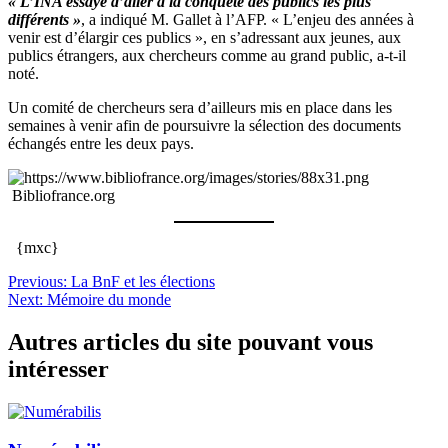
« L’INA essaye d’aller à la conquête des publics les plus
différents »
, a indiqué M. Gallet à l’AFP. « L’enjeu des années à
venir est d’élargir ces publics », en s’adressant aux jeunes, aux
publics étrangers, aux chercheurs comme au grand public, a-t-il
noté.
Un comité de chercheurs sera d’ailleurs mis en place dans les
semaines à venir afin de poursuivre la sélection des documents
échangés entre les deux pays.
Bibliofrance.org
{mxc}
Navigation
Previous:
La BnF et les élections
Next:
Mémoire du monde
de
l’article
Autres articles du site pouvant vous
intéresser