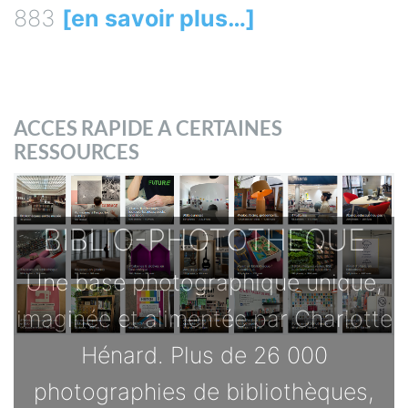
883
[en savoir plus…]
ACCES RAPIDE A CERTAINES
RESSOURCES
BIBLIO-PHOTOTHEQUE
Une base photographique unique,
imaginée et alimentée par Charlotte
Hénard. Plus de 26 000
photographies de bibliothèques,