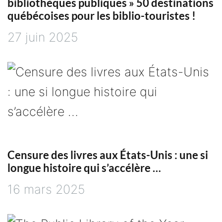
bibliothèques publiques » 50 destinations
québécoises pour les biblio-touristes !
e
27 juin 2025
Censure des livres aux États-Unis : une si
longue histoire qui s’accélère …
16 mars 2025