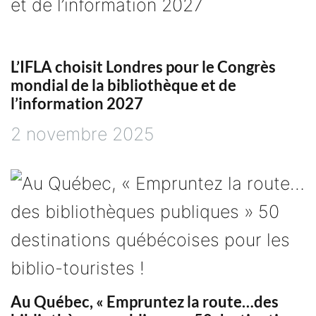
e
l
L’IFLA choisit Londres pour le Congrès
mondial de la bibliothèque et de
’
l’information 2027
a
2 novembre 2025
r
t
i
c
Au Québec, « Empruntez la route…des
l