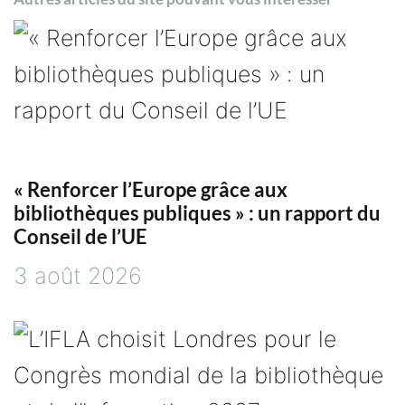
v
i
g
a
t
« Renforcer l’Europe grâce aux
bibliothèques publiques » : un rapport du
i
Conseil de l’UE
3 août 2026
o
n
d