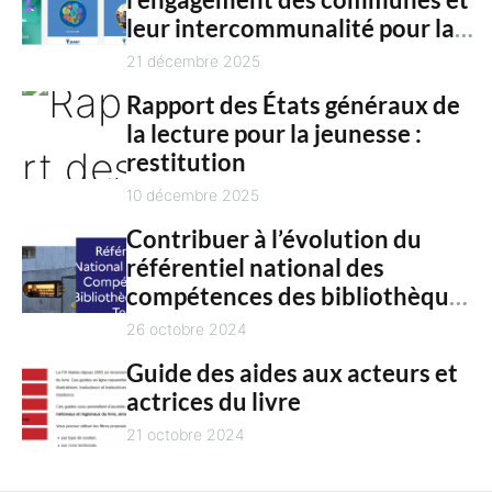
c
n
leur intercommunalité pour la
h
t
culture en 2025
21 décembre 2025
Rapport des États généraux de
la lecture pour la jeunesse :
restitution
10 décembre 2025
Contribuer à l’évolution du
référentiel national des
compétences des bibliothèques
territoriales
26 octobre 2024
Guide des aides aux acteurs et
actrices du livre
21 octobre 2024