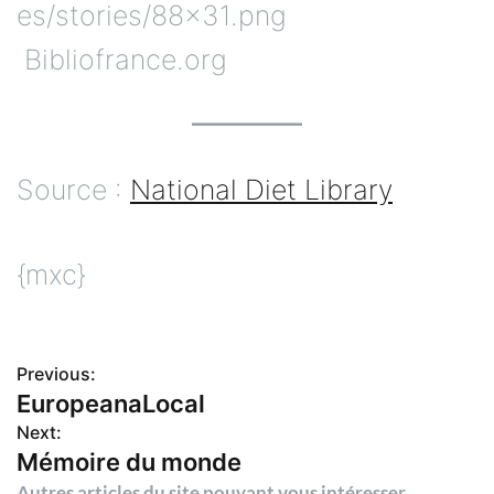
Bibliofrance.org
Source :
National Diet Library
{mxc}
Previous:
N
EuropeanaLocal
Next:
a
Mémoire du monde
Autres articles du site pouvant vous intéresser