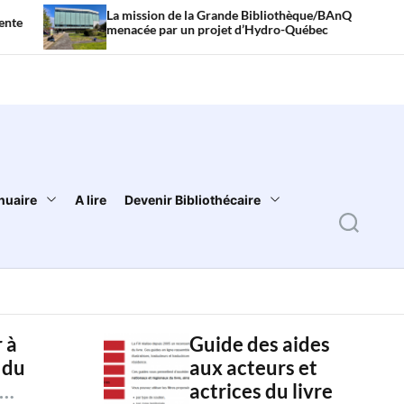
La mission de la Grande Bibliothèque/BAnQ
Littér
menacée par un projet d’Hydro-Québec
sont c
nuaire
A lire
Devenir Bibliothécaire
S
e
a
r
 à
Guide des aides
c
 du
aux acteurs et
h
actrices du livre