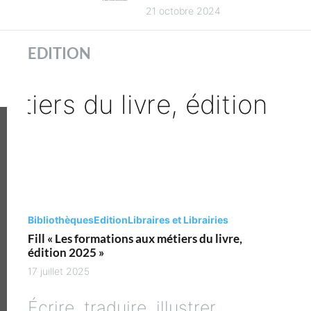
es
4
21 octobre 2024
es des
ues
EDITION
es
Bibliothèques
Edition
Libraires et Librairies
Fill « Les formations aux métiers du livre,
édition 2025 »
17 juillet 2025
Écrire, traduire, illustrer,