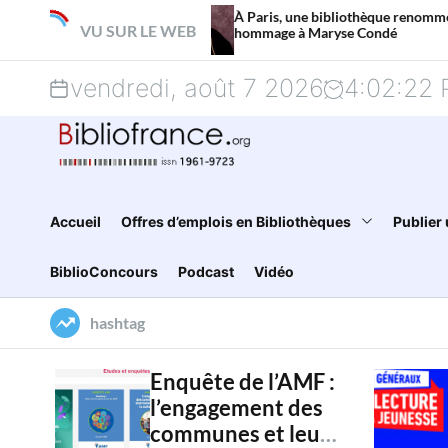
S
À Paris, une bibliothèque renommée en
VU SUR LE WEB
hommage à Maryse Condé
k
vendredi, août 7 2026
4
:
02
:
23
i
p
t
o
Accueil
Offres d’emplois en Bibliothèques
Publier 
c
BiblioConcours
Podcast
Vidéo
o
hashtag
n
t
Enquête de l’AMF :
l’engagement des
e
communes et leur