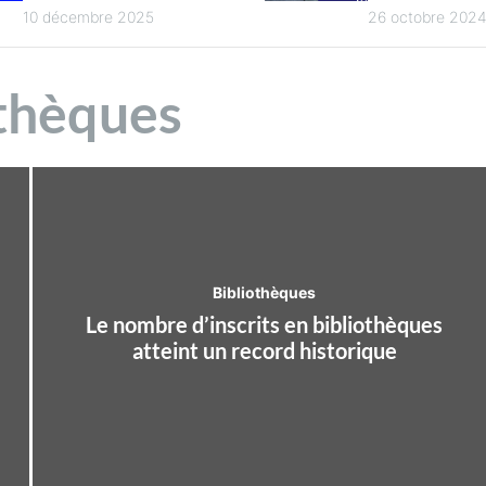
jeunesse :
national d
10 décembre 2025
26 octobre 202
restitution
compétenc
bibliothèq
thèques
territorial
Bibliothèques
Le nombre d’inscrits en bibliothèques
atteint un record historique