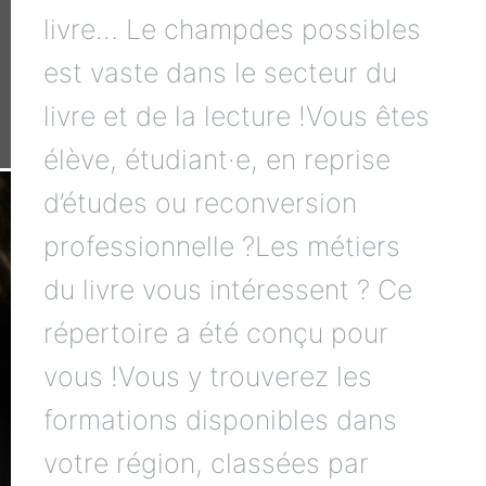
livre… Le champdes possibles
est vaste dans le secteur du
livre et de la lecture !Vous êtes
élève, étudiant·e, en reprise
d’études ou reconversion
professionnelle ?Les métiers
du livre vous intéressent ? Ce
répertoire a été conçu pour
vous !Vous y trouverez les
formations disponibles dans
votre région, classées par