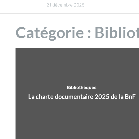
n
intercommunalité
21 décembre 2025
pour la culture en
t
2025
Catégorie :
Biblio
Bibliothèques
La charte documentaire 2025 de la BnF