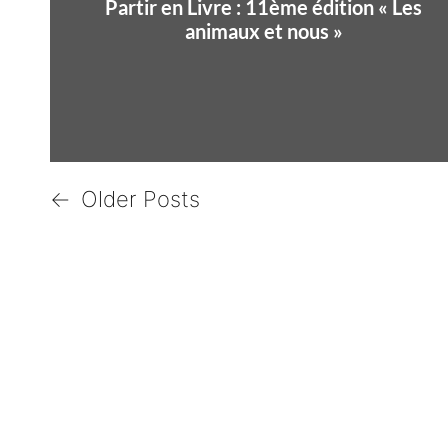
Partir en Livre : 11ème édition « Les
animaux et nous »
←
Older Posts
N
a
v
i
g