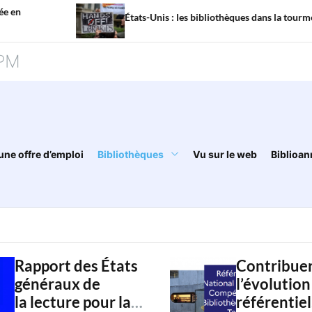
États-Unis : les bibliothèques dans la tourmente
PM
une offre d’emploi
Bibliothèques
Vu sur le web
Biblioan
Rapport des États
Contribuer
généraux de
l’évolution
la lecture pour la
référentiel