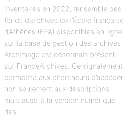
D
inventaires en 2022, l’ensemble des
l
fonds d’archives de l’École française
R
d’Athènes (EFA) disponibles en ligne
i
sur la base de gestion des archives
s
Archimage est désormais présent
l
sur FranceArchives. Ce signalement
d
permettra aux chercheurs d’accéder
c
non seulement aux descriptions,
a
mais aussi à la version numérique
d
des...
G