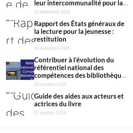
n
leur intercommunalité pour la
h
culture en 2025
21 décembre 2025
t
Rapport des États généraux de
la lecture pour la jeunesse :
restitution
10 décembre 2025
Contribuer à l’évolution du
référentiel national des
compétences des bibliothèques
territoriales
26 octobre 2024
Guide des aides aux acteurs et
actrices du livre
21 octobre 2024