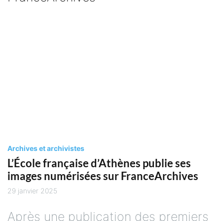
Archives et archivistes
Ar
L’École française d’Athènes publie ses
L
images numérisées sur FranceArchives
l
d
29 janvier 2025
1
Après une publication des premiers