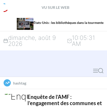
S
VU SUR LE WEB
k
La miss
i
États-Unis : les bibliothèques dans la tourmente
menacé
p
dimanche, août 9
10
:
05
:
33
t
2026
AM
o
c
o
M
S
n
e
e
hashtag
n
a
t
u
r
Enquête de l’AMF :
e
l’engagement des communes et
c