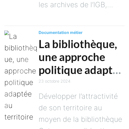
les archives de l’IGB,...
Documentation métier
La bibliothèque,
une approche
politique adaptée
au territoire
23 octobre 2024
Développer l’attractivité
de son territoire au
moyen de la bibliothèque