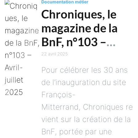
Documentation métier
Chroniques, le
magazine de la
BnF, n°103 –
Avril-juillet 2025
22 avril 2025
Pour célébrer les 30 ans
de l’inauguration du site
François-
Mitterrand, Chroniques re
vient sur la création de la
BnF, portée par une