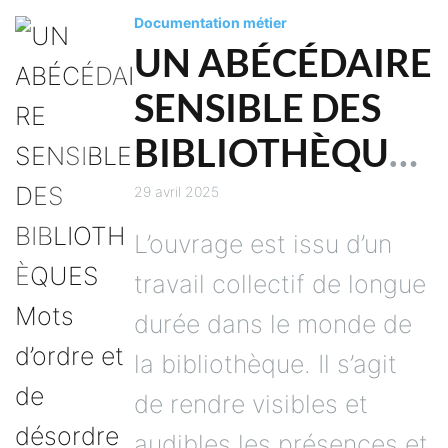
Documentation métier
UN ABÉCÉDAIRE
SENSIBLE DES
BIBLIOTHÈQUES
Mots d’ordre et
29 avril 2025
de désordre
L’ouvrage est issu d’un
travail collectif de longue
durée dans le monde de
la bibliothèque. Il s’agit
de rendre visibles et
audibles les présences et